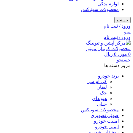
لوازم یدکی
محصولات سوناکس
جستجو
ورود / ثبت نام
منو
ورود / ثبت نام
0
مورد
0
ریال
جستجو
مرور دسته ها
برند خودرو
کی ام سی
لیفان
جک
هیوندای
جیلی
محصولات سوناکس
صوتی تصویری
امنیت خودرو
ایمنی خودرو
روشنایی خودرو