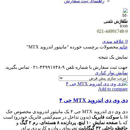
راهنمای ثبت سفارش
سفارش تلفنی
021-44991748-9
0
علاقه مندی
خانه
محصولات برچسب خورده “مانیتور اندروید MTX”
نمایش یک نتیجه
جهت ثبت سفارش با شماره تلفن ۹-۴۴۹۹۱۷۴۸-۰۲۱ تماس بگیرید.
نمایش نوار کناری
Add to compare
دی وی دی اندروید MTX جی ۴
دی وی دی اندروید MTX جی ۴ یک مانیتور اندرویدی مخصوص جک
J4 با
سوکت فابریک
(بدون تداخل در سیم‌کشی فابریک خودرو) است
که با
صفحه نمایش ۱۰ اینچ
،
پردازنده ۸ هسته‌ای
،
رم ۲ گیگ
و
حافظه داخلی ۳۲ گیگابایت
تجربه‌ای روان و کاربردی برای