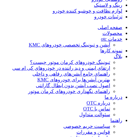
رینگ و لاستیک
لوازم نظافت و خوشبو کننده خودرو
تزئینات خودرو
صفحه اصلی
محصولات
خدمات otc
آپشن و تیونینگ تخصصی خودروهای KMC
نمونه کارها
بلاگ
تیونینگ خودروهای کرمان موتور چیست؟
ارتقای ایمنی و دید راننده در خودروهای کی ام سی
راهنمای جامع آپشن‌های رفاهی و داخلی
بهترین آپشن‌ها برای خودروهای KMC
اصول نصب آپشن بدون ابطال گارانتی
راهنمای نگهداری خودروهای کرمان موتور
درباره ما
درباره OTC
تماس با OTC
سئوالت متداول
راهنما
سیاست حریم خصوصی
قوانین و مقررات