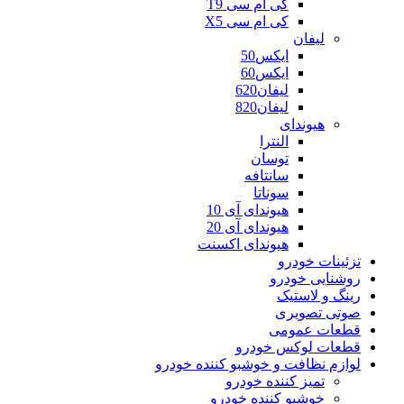
کی ام سی T9
کی ام سی X5
لیفان
ایکس50
ایکس60
لیفان620
لیفان820
هیوندای
النترا
توسان
سانتافه
سوناتا
هیوندای آی 10
هیوندای آی 20
هیوندای اکسنت
تزئینات خودرو
روشنایی خودرو
رینگ و لاستیک
صوتی تصویری
قطعات عمومی
قطعات لوکس خودرو
لوازم نظافت و خوشبو کننده خودرو
تمیز کننده خودرو
خوشبو کننده خودرو