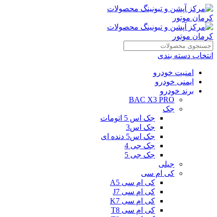
انتخاب دسته بندی
امنیت خودرو
ایمنی خودرو
برند خودرو
BAC X3 PRO
جک
جک اس 5 اتومات
جک اس3
جک اس5 دنده ای
جک جی 4
جک جی 5
جیلی
کی ام سی
کی ام سی A5
کی ام سی J7
کی ام سی K7
کی ام سی T8