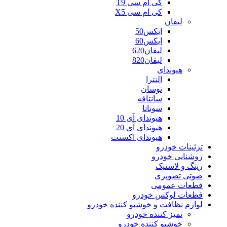
کی ام سی T9
کی ام سی X5
لیفان
ایکس50
ایکس60
لیفان620
لیفان820
هیوندای
النترا
توسان
سانتافه
سوناتا
هیوندای آی 10
هیوندای آی 20
هیوندای اکسنت
تزئینات خودرو
روشنایی خودرو
رینگ و لاستیک
صوتی تصویری
قطعات عمومی
قطعات لوکس خودرو
لوازم نظافت و خوشبو کننده خودرو
تمیز کننده خودرو
خوشبو کننده خودرو