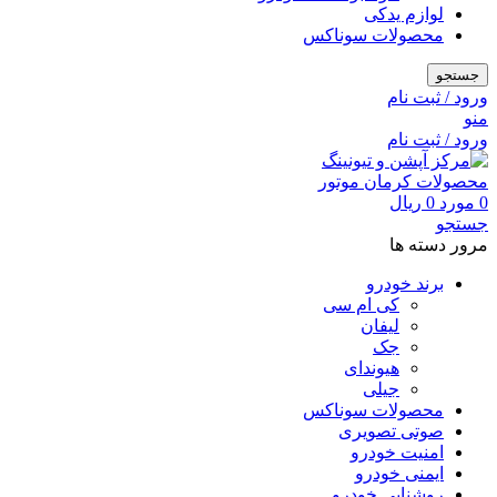
لوازم یدکی
محصولات سوناکس
جستجو
ورود / ثبت نام
منو
ورود / ثبت نام
0
مورد
0
ریال
جستجو
مرور دسته ها
برند خودرو
کی ام سی
لیفان
جک
هیوندای
جیلی
محصولات سوناکس
صوتی تصویری
امنیت خودرو
ایمنی خودرو
روشنایی خودرو