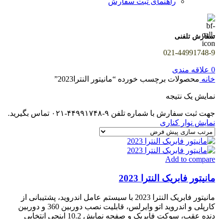
راهنمای ثبت سفارش
سفارش تلفنی
021-44991748-9
0
علاقه مندی
خانه
محصولات برچسب خورده “مانیتور النترا2023”
نمایش یک نتیجه
جهت ثبت سفارش با شماره تلفن ۹-۴۴۹۹۱۷۴۸-۰۲۱ تماس بگیرید.
نمایش نوار کناری
Add to compare
مانیتور فابریک النترا 2023
مانیتور فابریک النترا 2023 با سیستم عامل اندروید، پشتیبانی از
کارپلی و اندروید اتو وایرلس، قابلیت نصب دوربین 360 و دوربین
دنده عقب، سوکت فابریک و صفحه نمایش 10.2 اینچی انتخابی