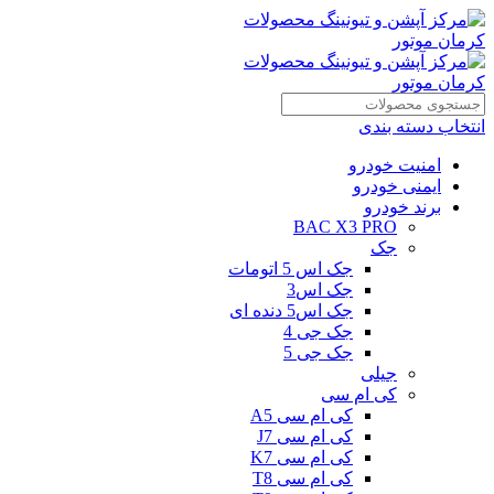
انتخاب دسته بندی
امنیت خودرو
ایمنی خودرو
برند خودرو
BAC X3 PRO
جک
جک اس 5 اتومات
جک اس3
جک اس5 دنده ای
جک جی 4
جک جی 5
جیلی
کی ام سی
کی ام سی A5
کی ام سی J7
کی ام سی K7
کی ام سی T8