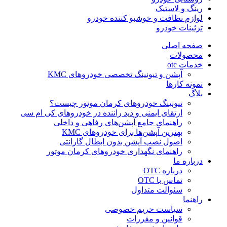
رینگ و لاستیک
لوازم نظافت و خوشبو کننده خودرو
تزئینات خودرو
صفحه اصلی
محصولات
خدمات otc
آپشن و تیونینگ تخصصی خودروهای KMC
نمونه کارها
بلاگ
تیونینگ خودروهای کرمان موتور چیست؟
ارتقای ایمنی و دید راننده در خودروهای کی ام سی
راهنمای جامع آپشن‌های رفاهی و داخلی
بهترین آپشن‌ها برای خودروهای KMC
اصول نصب آپشن بدون ابطال گارانتی
راهنمای نگهداری خودروهای کرمان موتور
درباره ما
درباره OTC
تماس با OTC
سئوالت متداول
راهنما
سیاست حریم خصوصی
قوانین و مقررات