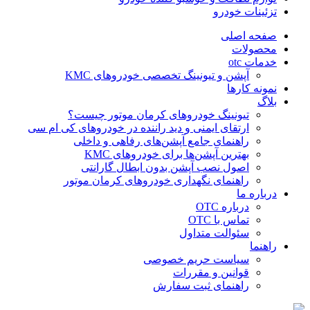
تزئینات خودرو
صفحه اصلی
محصولات
خدمات otc
آپشن و تیونینگ تخصصی خودروهای KMC
نمونه کارها
بلاگ
تیونینگ خودروهای کرمان موتور چیست؟
ارتقای ایمنی و دید راننده در خودروهای کی ام سی
راهنمای جامع آپشن‌های رفاهی و داخلی
بهترین آپشن‌ها برای خودروهای KMC
اصول نصب آپشن بدون ابطال گارانتی
راهنمای نگهداری خودروهای کرمان موتور
درباره ما
درباره OTC
تماس با OTC
سئوالت متداول
راهنما
سیاست حریم خصوصی
قوانین و مقررات
راهنمای ثبت سفارش