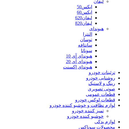
لیفان
ایکس50
ایکس60
لیفان620
لیفان820
هیوندای
النترا
توسان
سانتافه
سوناتا
هیوندای آی 10
هیوندای آی 20
هیوندای اکسنت
تزئینات خودرو
روشنایی خودرو
رینگ و لاستیک
صوتی تصویری
قطعات عمومی
قطعات لوکس خودرو
لوازم نظافت و خوشبو کننده خودرو
تمیز کننده خودرو
خوشبو کننده خودرو
لوازم یدکی
محصولات سوناکس