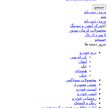
جستجو
ورود / ثبت نام
منو
ورود / ثبت نام
0
مورد
0
ریال
جستجو
مرور دسته ها
برند خودرو
کی ام سی
لیفان
جک
هیوندای
جیلی
محصولات سوناکس
صوتی تصویری
امنیت خودرو
ایمنی خودرو
روشنایی خودرو
رینگ و لاستیک
لوازم نظافت و خوشبو کننده خودرو