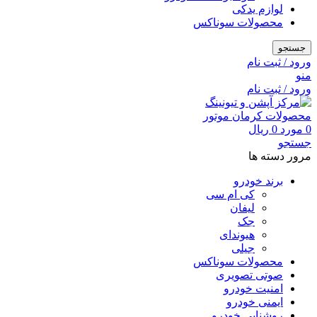
لوازم یدکی
محصولات سوناکس
جستجو
ورود / ثبت نام
منو
ورود / ثبت نام
0
مورد
0
ریال
جستجو
مرور دسته ها
برند خودرو
کی ام سی
لیفان
جک
هیوندای
جیلی
محصولات سوناکس
صوتی تصویری
امنیت خودرو
ایمنی خودرو
روشنایی خودرو