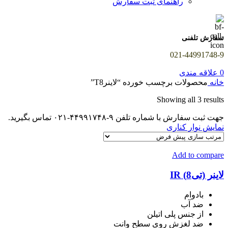
راهنمای ثبت سفارش
سفارش تلفنی
021-44991748-9
0
علاقه مندی
خانه
محصولات برچسب خورده “لاینرT8”
Showing all 3 results
جهت ثبت سفارش با شماره تلفن ۹-۴۴۹۹۱۷۴۸-۰۲۱ تماس بگیرید.
نمایش نوار کناری
Add to compare
لاینر (تی8) IR
بادوام
ضد آب
از جنس پلی اتیلن
ضد لغزش روی سطح وانت