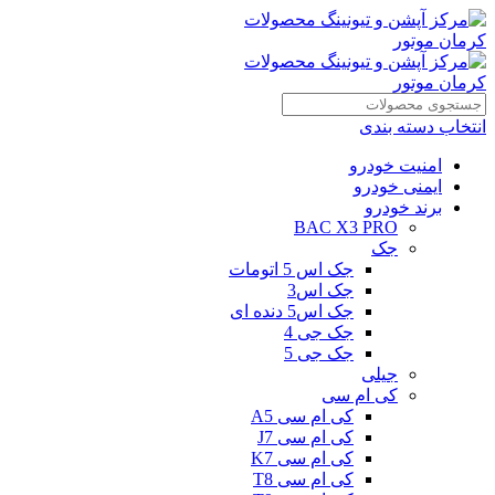
انتخاب دسته بندی
امنیت خودرو
ایمنی خودرو
برند خودرو
BAC X3 PRO
جک
جک اس 5 اتومات
جک اس3
جک اس5 دنده ای
جک جی 4
جک جی 5
جیلی
کی ام سی
کی ام سی A5
کی ام سی J7
کی ام سی K7
کی ام سی T8