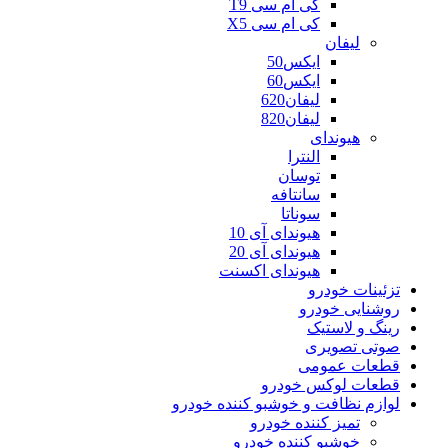
کی ام سی T9
کی ام سی X5
لیفان
ایکس50
ایکس60
لیفان620
لیفان820
هیوندای
النترا
توسان
سانتافه
سوناتا
هیوندای آی 10
هیوندای آی 20
هیوندای اکسنت
تزئینات خودرو
روشنایی خودرو
رینگ و لاستیک
صوتی تصویری
قطعات عمومی
قطعات لوکس خودرو
لوازم نظافت و خوشبو کننده خودرو
تمیز کننده خودرو
خوشبو کننده خودرو