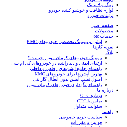
رینگ و لاستیک
لوازم نظافت و خوشبو کننده خودرو
تزئینات خودرو
صفحه اصلی
محصولات
خدمات otc
آپشن و تیونینگ تخصصی خودروهای KMC
نمونه کارها
بلاگ
تیونینگ خودروهای کرمان موتور چیست؟
ارتقای ایمنی و دید راننده در خودروهای کی ام سی
راهنمای جامع آپشن‌های رفاهی و داخلی
بهترین آپشن‌ها برای خودروهای KMC
اصول نصب آپشن بدون ابطال گارانتی
راهنمای نگهداری خودروهای کرمان موتور
درباره ما
درباره OTC
تماس با OTC
سئوالت متداول
راهنما
سیاست حریم خصوصی
قوانین و مقررات