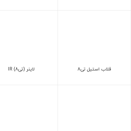
قلاب استیل تی8
لاینر (تی8) IR