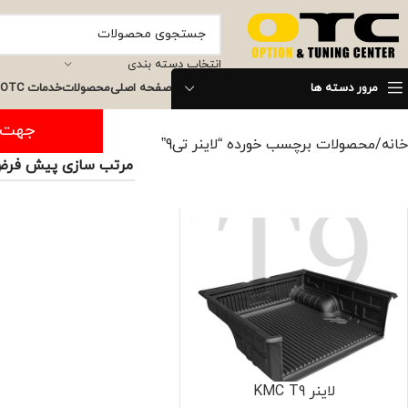
انتخاب دسته بندی
مرور دسته ها
صفحه اصلی
محصولات
خدمات OTC
جهت ثبت س
خانه
محصولات برچسب خورده “لاینر تی9”
لاینر KMC T9