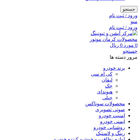
جستجو
ورود / ثبت نام
منو
ورود / ثبت نام
0
مورد
0
ریال
جستجو
مرور دسته ها
برند خودرو
کی ام سی
لیفان
جک
هیوندای
جیلی
محصولات سوناکس
صوتی تصویری
امنیت خودرو
ایمنی خودرو
روشنایی خودرو
رینگ و لاستیک
لوازم نظافت و خوشبو کننده خودرو