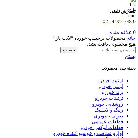
سفارش تلفنی
021-44991748-9
0
علاقه مندی
خانه
محصولات برچسب خورده “لایت بار”
هیچ محصولی یافت نشد.
جستجو
بستن
دسته بندی محصولات
امنیت خودرو
ایمنی خودرو
برند خودرو
تزئینات خودرو
روشنایی خودرو
رینگ و لاستیک
صوتی تصویری
قطعات عمومی
قطعات لوکس خودرو
لوازم نظافت و خوشبو کننده خودرو