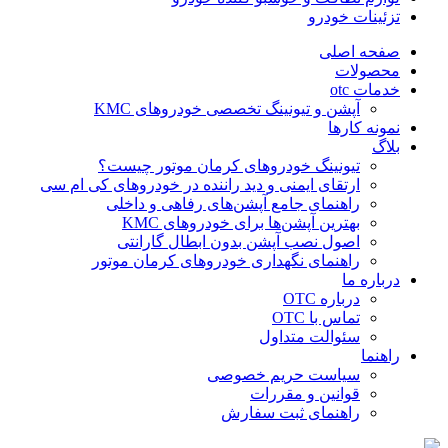
تزئینات خودرو
صفحه اصلی
محصولات
خدمات otc
آپشن و تیونینگ تخصصی خودروهای KMC
نمونه کارها
بلاگ
تیونینگ خودروهای کرمان موتور چیست؟
ارتقای ایمنی و دید راننده در خودروهای کی ام سی
راهنمای جامع آپشن‌های رفاهی و داخلی
بهترین آپشن‌ها برای خودروهای KMC
اصول نصب آپشن بدون ابطال گارانتی
راهنمای نگهداری خودروهای کرمان موتور
درباره ما
درباره OTC
تماس با OTC
سئوالت متداول
راهنما
سیاست حریم خصوصی
قوانین و مقررات
راهنمای ثبت سفارش