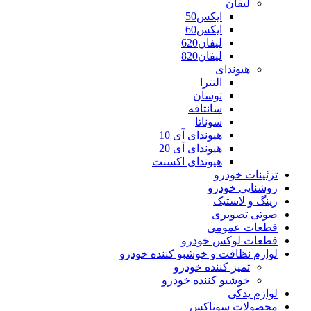
لیفان
ایکس50
ایکس60
لیفان620
لیفان820
هیوندای
النترا
توسان
سانتافه
سوناتا
هیوندای آی 10
هیوندای آی 20
هیوندای اکسنت
تزئینات خودرو
روشنایی خودرو
رینگ و لاستیک
صوتی تصویری
قطعات عمومی
قطعات لوکس خودرو
لوازم نظافت و خوشبو کننده خودرو
تمیز کننده خودرو
خوشبو کننده خودرو
لوازم یدکی
محصولات سوناکس