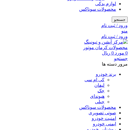
لوازم یدکی
محصولات سوناکس
جستجو
ورود / ثبت نام
منو
ورود / ثبت نام
0
مورد
0
ریال
جستجو
مرور دسته ها
برند خودرو
کی ام سی
لیفان
جک
هیوندای
جیلی
محصولات سوناکس
صوتی تصویری
امنیت خودرو
ایمنی خودرو
روشنایی خودرو