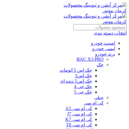
انتخاب دسته بندی
امنیت خودرو
ایمنی خودرو
برند خودرو
BAC X3 PRO
جک
جک اس 5 اتومات
جک اس3
جک اس5 دنده ای
جک جی 4
جک جی 5
جیلی
کی ام سی
کی ام سی A5
کی ام سی J7
کی ام سی K7
کی ام سی T8