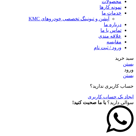
محصولات
نمونه کارها
خدمات ما
آپشن و تیونینگ تخصصی خودروهای KMC
درباره ما
تماس با ما
علاقه مندی
مقايسه
ورود / ثبت نام
سبد خرید
بستن
ورود
بستن
حساب کاربری ندارید؟
ایجاد یک حساب کاربری
سوالی دارید؟
با ما صحبت کنید!