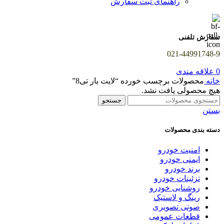
راهنمای ثبت سفارش
سفارش تلفنی
021-44991748-9
0
علاقه مندی
خانه
محصولات برچسب خورده “لایت بار تی8”
هیچ محصولی یافت نشد.
جستجو
بستن
دسته بندی محصولات
امنیت خودرو
ایمنی خودرو
برند خودرو
تزئینات خودرو
روشنایی خودرو
رینگ و لاستیک
صوتی تصویری
قطعات عمومی