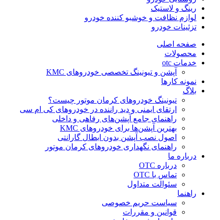
رینگ و لاستیک
لوازم نظافت و خوشبو کننده خودرو
تزئینات خودرو
صفحه اصلی
محصولات
خدمات otc
آپشن و تیونینگ تخصصی خودروهای KMC
نمونه کارها
بلاگ
تیونینگ خودروهای کرمان موتور چیست؟
ارتقای ایمنی و دید راننده در خودروهای کی ام سی
راهنمای جامع آپشن‌های رفاهی و داخلی
بهترین آپشن‌ها برای خودروهای KMC
اصول نصب آپشن بدون ابطال گارانتی
راهنمای نگهداری خودروهای کرمان موتور
درباره ما
درباره OTC
تماس با OTC
سئوالت متداول
راهنما
سیاست حریم خصوصی
قوانین و مقررات