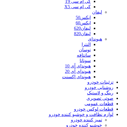
کی ام سی T9
کی ام سی X5
لیفان
ایکس50
ایکس60
لیفان620
لیفان820
هیوندای
النترا
توسان
سانتافه
سوناتا
هیوندای آی 10
هیوندای آی 20
هیوندای اکسنت
تزئینات خودرو
روشنایی خودرو
رینگ و لاستیک
صوتی تصویری
قطعات عمومی
قطعات لوکس خودرو
لوازم نظافت و خوشبو کننده خودرو
تمیز کننده خودرو
خوشبو کننده خودرو