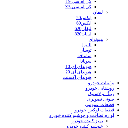
کی ام سی T9
کی ام سی X5
لیفان
ایکس50
ایکس60
لیفان620
لیفان820
هیوندای
النترا
توسان
سانتافه
سوناتا
هیوندای آی 10
هیوندای آی 20
هیوندای اکسنت
تزئینات خودرو
روشنایی خودرو
رینگ و لاستیک
صوتی تصویری
قطعات عمومی
قطعات لوکس خودرو
لوازم نظافت و خوشبو کننده خودرو
تمیز کننده خودرو
خوشبو کننده خودرو