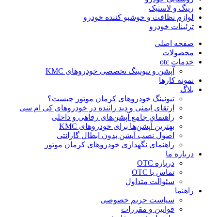
رینگ و لاستیک
لوازم نظافت و خوشبو کننده خودرو
تزئینات خودرو
صفحه اصلی
محصولات
خدمات otc
آپشن و تیونینگ تخصصی خودروهای KMC
نمونه کارها
بلاگ
تیونینگ خودروهای کرمان موتور چیست؟
ارتقای ایمنی و دید راننده در خودروهای کی ام سی
راهنمای جامع آپشن‌های رفاهی و داخلی
بهترین آپشن‌ها برای خودروهای KMC
اصول نصب آپشن بدون ابطال گارانتی
راهنمای نگهداری خودروهای کرمان موتور
درباره ما
درباره OTC
تماس با OTC
سئوالت متداول
راهنما
سیاست حریم خصوصی
قوانین و مقررات