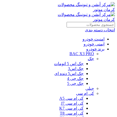
انتخاب دسته بندی
امنیت خودرو
ایمنی خودرو
برند خودرو
BAC X3 PRO
جک
جک اس 5 اتومات
جک اس3
جک اس5 دنده ای
جک جی 4
جک جی 5
جیلی
کی ام سی
کی ام سی A5
کی ام سی J7
کی ام سی K7
کی ام سی T8