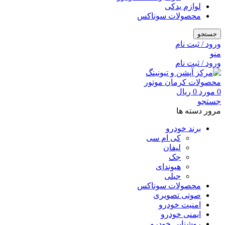
لوازم یدکی
محصولات سوناکس
جستجو
ورود / ثبت نام
منو
ورود / ثبت نام
0
مورد
0
ریال
جستجو
مرور دسته ها
برند خودرو
کی ام سی
لیفان
جک
هیوندای
جیلی
محصولات سوناکس
صوتی تصویری
امنیت خودرو
ایمنی خودرو
روشنایی خودرو