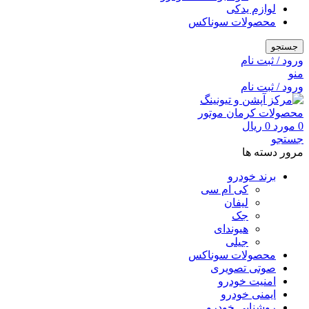
لوازم یدکی
محصولات سوناکس
جستجو
ورود / ثبت نام
منو
ورود / ثبت نام
0
مورد
0
ریال
جستجو
مرور دسته ها
برند خودرو
کی ام سی
لیفان
جک
هیوندای
جیلی
محصولات سوناکس
صوتی تصویری
امنیت خودرو
ایمنی خودرو
روشنایی خودرو