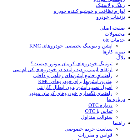
رینگ و لاستیک
لوازم نظافت و خوشبو کننده خودرو
تزئینات خودرو
صفحه اصلی
محصولات
خدمات otc
آپشن و تیونینگ تخصصی خودروهای KMC
نمونه کارها
بلاگ
تیونینگ خودروهای کرمان موتور چیست؟
ارتقای ایمنی و دید راننده در خودروهای کی ام سی
راهنمای جامع آپشن‌های رفاهی و داخلی
بهترین آپشن‌ها برای خودروهای KMC
اصول نصب آپشن بدون ابطال گارانتی
راهنمای نگهداری خودروهای کرمان موتور
درباره ما
درباره OTC
تماس با OTC
سئوالت متداول
راهنما
سیاست حریم خصوصی
قوانین و مقررات