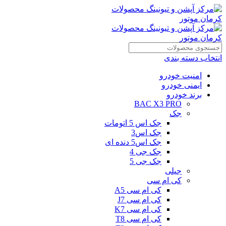
انتخاب دسته بندی
امنیت خودرو
ایمنی خودرو
برند خودرو
BAC X3 PRO
جک
جک اس 5 اتومات
جک اس3
جک اس5 دنده ای
جک جی 4
جک جی 5
جیلی
کی ام سی
کی ام سی A5
کی ام سی J7
کی ام سی K7
کی ام سی T8