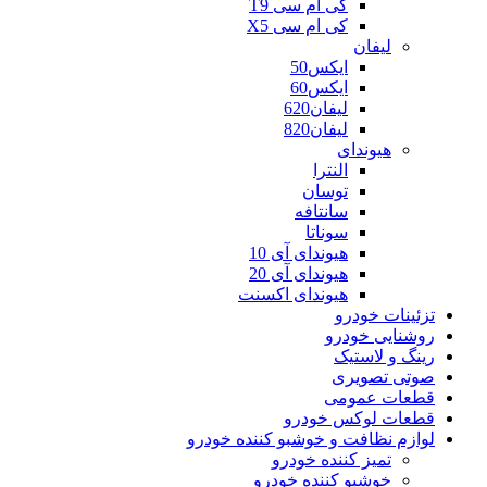
کی ام سی T9
کی ام سی X5
لیفان
ایکس50
ایکس60
لیفان620
لیفان820
هیوندای
النترا
توسان
سانتافه
سوناتا
هیوندای آی 10
هیوندای آی 20
هیوندای اکسنت
تزئینات خودرو
روشنایی خودرو
رینگ و لاستیک
صوتی تصویری
قطعات عمومی
قطعات لوکس خودرو
لوازم نظافت و خوشبو کننده خودرو
تمیز کننده خودرو
خوشبو کننده خودرو