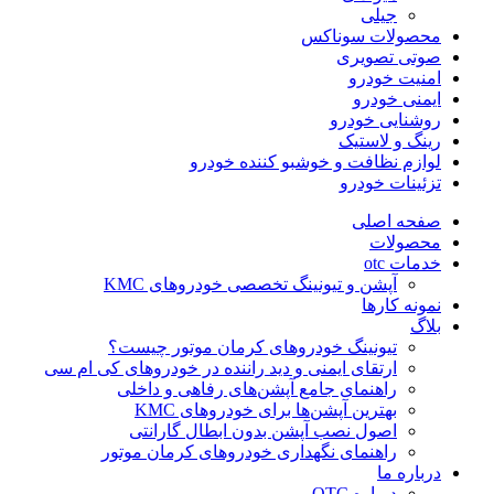
جیلی
محصولات سوناکس
صوتی تصویری
امنیت خودرو
ایمنی خودرو
روشنایی خودرو
رینگ و لاستیک
لوازم نظافت و خوشبو کننده خودرو
تزئینات خودرو
صفحه اصلی
محصولات
خدمات otc
آپشن و تیونینگ تخصصی خودروهای KMC
نمونه کارها
بلاگ
تیونینگ خودروهای کرمان موتور چیست؟
ارتقای ایمنی و دید راننده در خودروهای کی ام سی
راهنمای جامع آپشن‌های رفاهی و داخلی
بهترین آپشن‌ها برای خودروهای KMC
اصول نصب آپشن بدون ابطال گارانتی
راهنمای نگهداری خودروهای کرمان موتور
درباره ما
درباره OTC