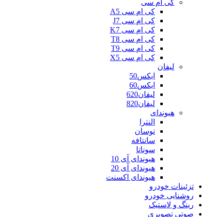
کی ام سی
کی ام سی A5
کی ام سی J7
کی ام سی K7
کی ام سی T8
کی ام سی T9
کی ام سی X5
لیفان
ایکس50
ایکس60
لیفان620
لیفان820
هیوندای
النترا
توسان
سانتافه
سوناتا
هیوندای آی 10
هیوندای آی 20
هیوندای اکسنت
تزئینات خودرو
روشنایی خودرو
رینگ و لاستیک
صوتی تصویری