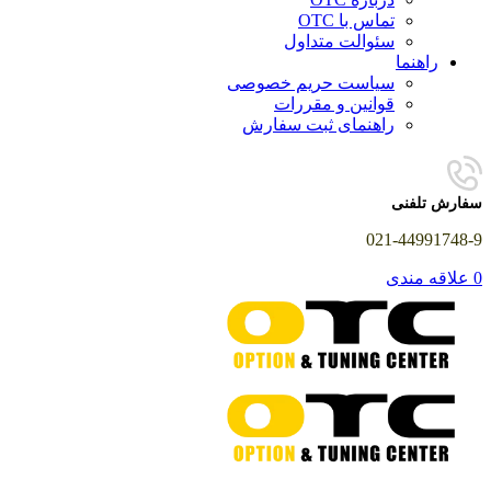
تماس با OTC
سئوالت متداول
راهنما
سیاست حریم خصوصی
قوانین و مقررات
راهنمای ثبت سفارش
سفارش تلفنی
021-44991748-9
0
علاقه مندی