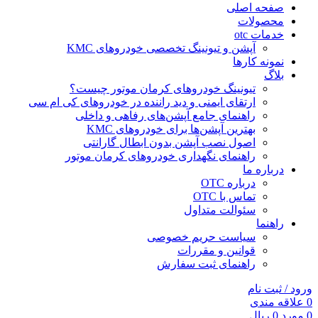
صفحه اصلی
محصولات
خدمات otc
آپشن و تیونینگ تخصصی خودروهای KMC
نمونه کارها
بلاگ
تیونینگ خودروهای کرمان موتور چیست؟
ارتقای ایمنی و دید راننده در خودروهای کی ام سی
راهنمای جامع آپشن‌های رفاهی و داخلی
بهترین آپشن‌ها برای خودروهای KMC
اصول نصب آپشن بدون ابطال گارانتی
راهنمای نگهداری خودروهای کرمان موتور
درباره ما
درباره OTC
تماس با OTC
سئوالت متداول
راهنما
سیاست حریم خصوصی
قوانین و مقررات
راهنمای ثبت سفارش
ورود / ثبت نام
0
علاقه مندی
0
مورد
0
ریال