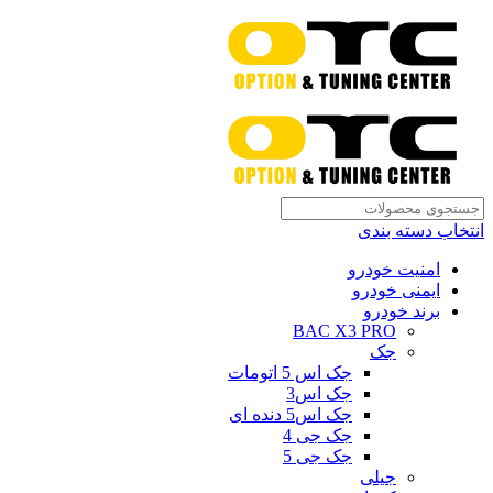
انتخاب دسته بندی
امنیت خودرو
ایمنی خودرو
برند خودرو
BAC X3 PRO
جک
جک اس 5 اتومات
جک اس3
جک اس5 دنده ای
جک جی 4
جک جی 5
جیلی