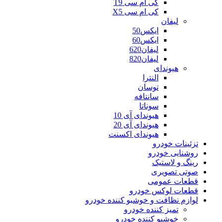
کی ام سی T9
کی ام سی X5
لیفان
ایکس50
ایکس60
لیفان620
لیفان820
هیوندای
النترا
توسان
سانتافه
سوناتا
هیوندای آی 10
هیوندای آی 20
هیوندای اکسنت
تزئینات خودرو
روشنایی خودرو
رینگ و لاستیک
صوتی تصویری
قطعات عمومی
قطعات لوکس خودرو
لوازم نظافت و خوشبو کننده خودرو
تمیز کننده خودرو
خوشبو کننده خودرو