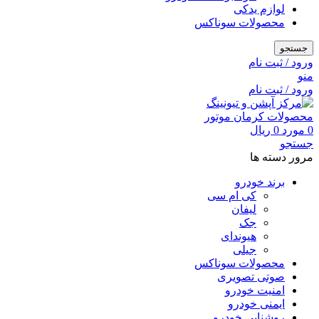
لوازم یدکی
محصولات سوناکس
جستجو
ورود / ثبت نام
منو
ورود / ثبت نام
0
مورد
0
ریال
جستجو
مرور دسته ها
برند خودرو
کی ام سی
لیفان
جک
هیوندای
جیلی
محصولات سوناکس
صوتی تصویری
امنیت خودرو
ایمنی خودرو
روشنایی خودرو