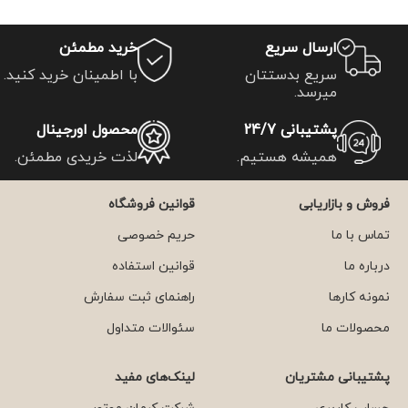
ارسال سریع
خرید مطمئن
سریع بدستتان
با اطمینان خرید کنید.
میرسد.
پشتیبانی 24/7
محصول اورجینال
همیشه هستیم.
لذت خریدی مطمئن.
فروش و بازاریابی
قوانین فروشگاه
تماس با ما
حریم خصوصی
درباره ما
قوانین استفاده
نمونه کارها
راهنمای ثبت سفارش
محصولات ما
سئوالات متداول
پشتیبانی مشتریان
لینک‌های مفید