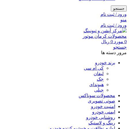
جستجو
ورود / ثبت نام
منو
ورود / ثبت نام
0
مورد
0
ریال
جستجو
مرور دسته ها
برند خودرو
کی ام سی
لیفان
جک
هیوندای
جیلی
محصولات سوناکس
صوتی تصویری
امنیت خودرو
ایمنی خودرو
روشنایی خودرو
رینگ و لاستیک
لوازم نظافت و خوشبو کننده خودرو