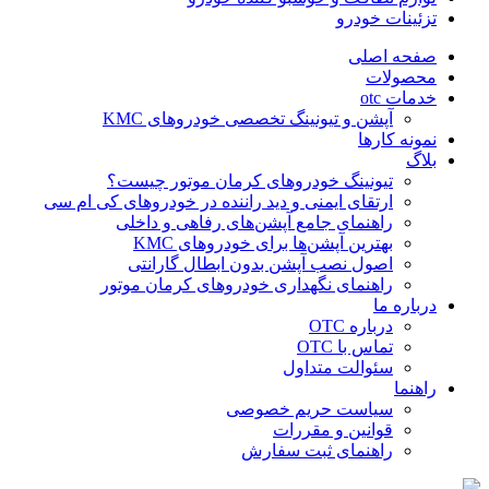
تزئینات خودرو
صفحه اصلی
محصولات
خدمات otc
آپشن و تیونینگ تخصصی خودروهای KMC
نمونه کارها
بلاگ
تیونینگ خودروهای کرمان موتور چیست؟
ارتقای ایمنی و دید راننده در خودروهای کی ام سی
راهنمای جامع آپشن‌های رفاهی و داخلی
بهترین آپشن‌ها برای خودروهای KMC
اصول نصب آپشن بدون ابطال گارانتی
راهنمای نگهداری خودروهای کرمان موتور
درباره ما
درباره OTC
تماس با OTC
سئوالت متداول
راهنما
سیاست حریم خصوصی
قوانین و مقررات
راهنمای ثبت سفارش