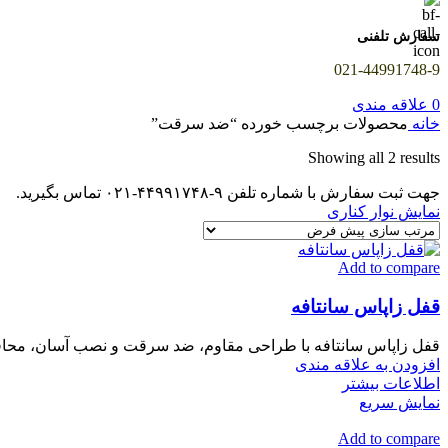
سفارش تلفنی
021-44991748-9
0
علاقه مندی
خانه
محصولات برچسب خورده “ضد سرقت”
Showing all 2 results
جهت ثبت سفارش با شماره تلفن ۹-۴۴۹۹۱۷۴۸-۰۲۱ تماس بگیرید.
نمایش نوار کناری
Add to compare
قفل زاپاس سانتافه
قفل زاپاس سانتافه با طراحی مقاوم، ضد سرقت و نصب آسان، محافظی 
افزودن به علاقه مندی
اطلاعات بیشتر
نمایش سریع
Add to compare