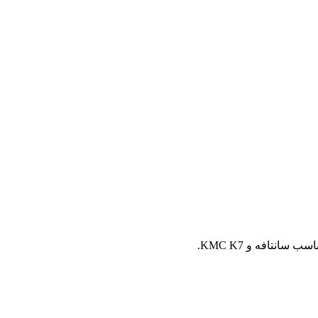
تافه و KMC K7.