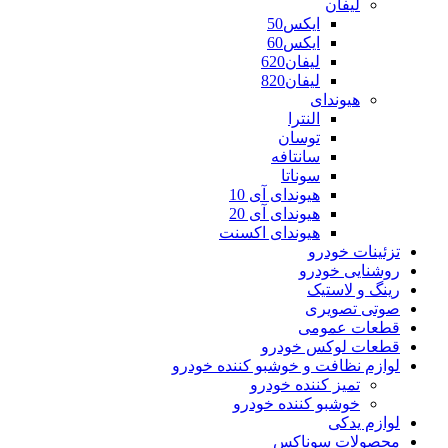
لیفان
ایکس50
ایکس60
لیفان620
لیفان820
هیوندای
النترا
توسان
سانتافه
سوناتا
هیوندای آی 10
هیوندای آی 20
هیوندای اکسنت
تزئینات خودرو
روشنایی خودرو
رینگ و لاستیک
صوتی تصویری
قطعات عمومی
قطعات لوکس خودرو
لوازم نظافت و خوشبو کننده خودرو
تمیز کننده خودرو
خوشبو کننده خودرو
لوازم یدکی
محصولات سوناکس