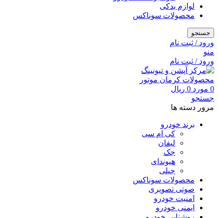
لوازم یدکی
محصولات سوناکس
جستجو
ورود / ثبت نام
منو
ورود / ثبت نام
0
مورد
0
ریال
جستجو
مرور دسته ها
برند خودرو
کی ام سی
لیفان
جک
هیوندای
جیلی
محصولات سوناکس
صوتی تصویری
امنیت خودرو
ایمنی خودرو
روشنایی خودرو