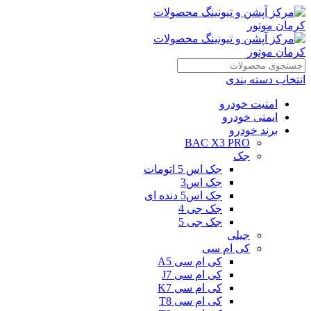
انتخاب دسته بندی
امنیت خودرو
ایمنی خودرو
برند خودرو
BAC X3 PRO
جک
جک اس 5 اتومات
جک اس3
جک اس5 دنده ای
جک جی 4
جک جی 5
جیلی
کی ام سی
کی ام سی A5
کی ام سی J7
کی ام سی K7
کی ام سی T8