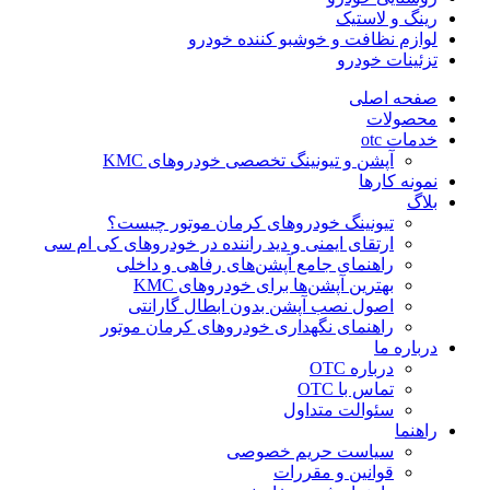
رینگ و لاستیک
لوازم نظافت و خوشبو کننده خودرو
تزئینات خودرو
صفحه اصلی
محصولات
خدمات otc
آپشن و تیونینگ تخصصی خودروهای KMC
نمونه کارها
بلاگ
تیونینگ خودروهای کرمان موتور چیست؟
ارتقای ایمنی و دید راننده در خودروهای کی ام سی
راهنمای جامع آپشن‌های رفاهی و داخلی
بهترین آپشن‌ها برای خودروهای KMC
اصول نصب آپشن بدون ابطال گارانتی
راهنمای نگهداری خودروهای کرمان موتور
درباره ما
درباره OTC
تماس با OTC
سئوالت متداول
راهنما
سیاست حریم خصوصی
قوانین و مقررات