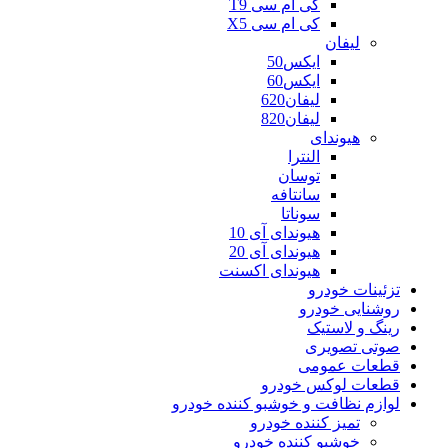
کی ام سی T9
کی ام سی X5
لیفان
ایکس50
ایکس60
لیفان620
لیفان820
هیوندای
النترا
توسان
سانتافه
سوناتا
هیوندای آی 10
هیوندای آی 20
هیوندای اکسنت
تزئینات خودرو
روشنایی خودرو
رینگ و لاستیک
صوتی تصویری
قطعات عمومی
قطعات لوکس خودرو
لوازم نظافت و خوشبو کننده خودرو
تمیز کننده خودرو
خوشبو کننده خودرو