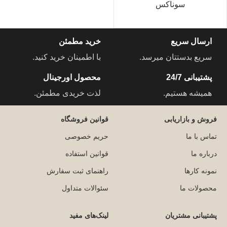
سوناکس
ارسال سریع
خرید مطمئن
سریع بدستتان میرسد.
با اطمینان خرید کنید.
پشتیبانی 24/7
محصول اورجینال
همیشه هستیم.
لذت خریدی مطمئن.
فروش و بازاریابی
قوانین فروشگاه
تماس با ما
حریم خصوصی
درباره ما
قوانین استفاده
نمونه کارها
راهنمای ثبت سفارش
محصولات ما
سئوالات متداول
پشتیبانی مشتریان
لینک‌های مفید