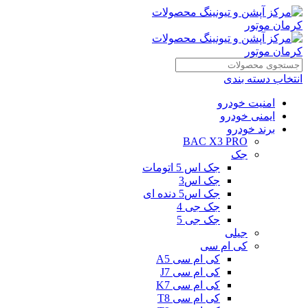
انتخاب دسته بندی
امنیت خودرو
ایمنی خودرو
برند خودرو
BAC X3 PRO
جک
جک اس 5 اتومات
جک اس3
جک اس5 دنده ای
جک جی 4
جک جی 5
جیلی
کی ام سی
کی ام سی A5
کی ام سی J7
کی ام سی K7
کی ام سی T8