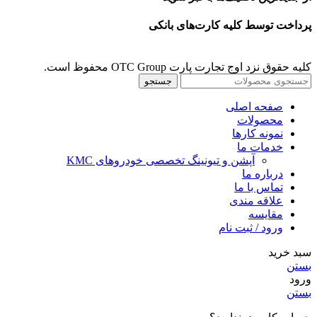
پرداخت توسط کلیه کارت‌های بانکی
کلیه حقوق نزد اوج تجارت پارت OTC Group محفوظ است.
جستجو
صفحه اصلی
محصولات
نمونه کارها
خدمات ما
آپشن و تیونینگ تخصصی خودروهای KMC
درباره ما
تماس با ما
علاقه مندی
مقايسه
ورود / ثبت نام
سبد خرید
بستن
ورود
بستن