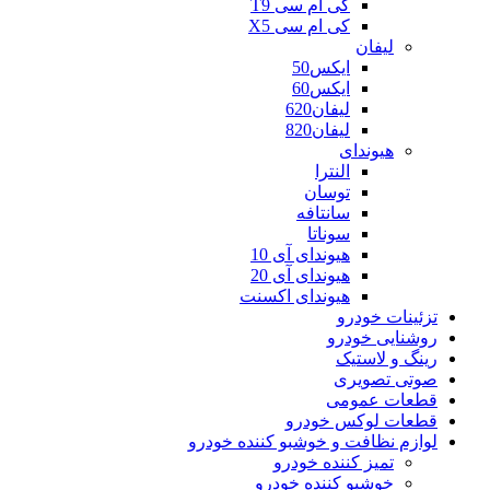
کی ام سی T9
کی ام سی X5
لیفان
ایکس50
ایکس60
لیفان620
لیفان820
هیوندای
النترا
توسان
سانتافه
سوناتا
هیوندای آی 10
هیوندای آی 20
هیوندای اکسنت
تزئینات خودرو
روشنایی خودرو
رینگ و لاستیک
صوتی تصویری
قطعات عمومی
قطعات لوکس خودرو
لوازم نظافت و خوشبو کننده خودرو
تمیز کننده خودرو
خوشبو کننده خودرو