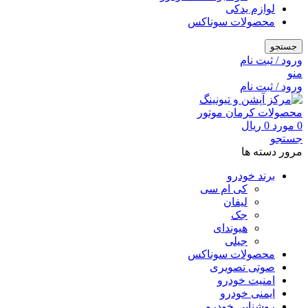
لوازم یدکی
محصولات سوناکس
جستجو
ورود / ثبت نام
منو
ورود / ثبت نام
0
مورد
0
ریال
جستجو
مرور دسته ها
برند خودرو
کی ام سی
لیفان
جک
هیوندای
جیلی
محصولات سوناکس
صوتی تصویری
امنیت خودرو
ایمنی خودرو
روشنایی خودرو