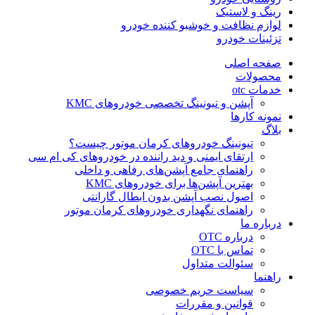
رینگ و لاستیک
لوازم نظافت و خوشبو کننده خودرو
تزئینات خودرو
صفحه اصلی
محصولات
خدمات otc
آپشن و تیونینگ تخصصی خودروهای KMC
نمونه کارها
بلاگ
تیونینگ خودروهای کرمان موتور چیست؟
ارتقای ایمنی و دید راننده در خودروهای کی ام سی
راهنمای جامع آپشن‌های رفاهی و داخلی
بهترین آپشن‌ها برای خودروهای KMC
اصول نصب آپشن بدون ابطال گارانتی
راهنمای نگهداری خودروهای کرمان موتور
درباره ما
درباره OTC
تماس با OTC
سئوالت متداول
راهنما
سیاست حریم خصوصی
قوانین و مقررات