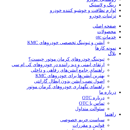
رینگ و لاستیک
لوازم نظافت و خوشبو کننده خودرو
تزئینات خودرو
صفحه اصلی
محصولات
خدمات otc
آپشن و تیونینگ تخصصی خودروهای KMC
نمونه کارها
بلاگ
تیونینگ خودروهای کرمان موتور چیست؟
ارتقای ایمنی و دید راننده در خودروهای کی ام سی
راهنمای جامع آپشن‌های رفاهی و داخلی
بهترین آپشن‌ها برای خودروهای KMC
اصول نصب آپشن بدون ابطال گارانتی
راهنمای نگهداری خودروهای کرمان موتور
درباره ما
درباره OTC
تماس با OTC
سئوالت متداول
راهنما
سیاست حریم خصوصی
قوانین و مقررات