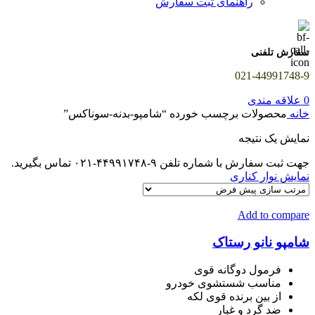
راهنمای ثبت سفارش
سفارش تلفنی
021-44991748-9
0
علاقه مندی
خانه
محصولات برچسب خورده “شامپو-بدنه-سوناکس”
نمایش یک نتیجه
جهت ثبت سفارش با شماره تلفن ۹-۴۴۹۹۱۷۴۸-۰۲۱ تماس بگیرید.
نمایش نوار کناری
Add to compare
شامپو نانو رستاک
فرمول دوگانه قوی
مناسب شستشوی خودرو
از بین برنده قوی لکه
ضد گرد و غبار