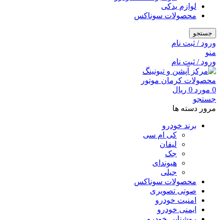
لوازم یدکی
محصولات سوناکس
جستجو
ورود / ثبت نام
منو
ورود / ثبت نام
0
مورد
0
ریال
جستجو
مرور دسته ها
برند خودرو
کی ام سی
لیفان
جک
هیوندای
جیلی
محصولات سوناکس
صوتی تصویری
امنیت خودرو
ایمنی خودرو
روشنایی خودرو