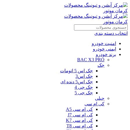
انتخاب دسته بندی
امنیت خودرو
ایمنی خودرو
برند خودرو
BAC X3 PRO
جک
جک اس 5 اتومات
جک اس3
جک اس5 دنده ای
جک جی 4
جک جی 5
جیلی
کی ام سی
کی ام سی A5
کی ام سی J7
کی ام سی K7
کی ام سی T8