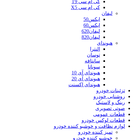
کی ام سی T9
کی ام سی X5
لیفان
ایکس50
ایکس60
لیفان620
لیفان820
هیوندای
النترا
توسان
سانتافه
سوناتا
هیوندای آی 10
هیوندای آی 20
هیوندای اکسنت
تزئینات خودرو
روشنایی خودرو
رینگ و لاستیک
صوتی تصویری
قطعات عمومی
قطعات لوکس خودرو
لوازم نظافت و خوشبو کننده خودرو
تمیز کننده خودرو
خوشبو کننده خودرو