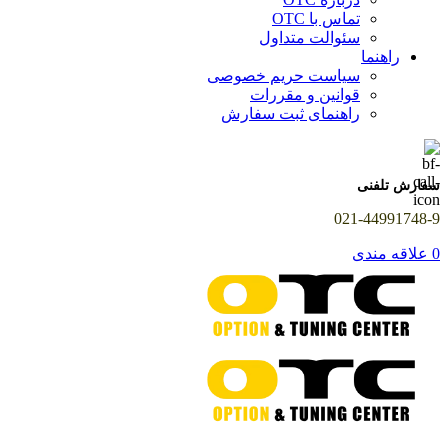
تماس با OTC
سئوالت متداول
راهنما
سیاست حریم خصوصی
قوانین و مقررات
راهنمای ثبت سفارش
سفارش تلفنی
021-44991748-9
0
علاقه مندی