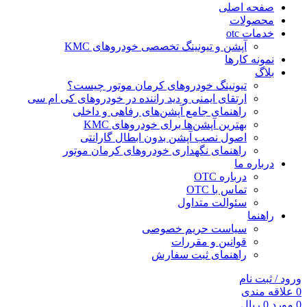
صفحه اصلی
محصولات
خدمات otc
آپشن و تیونینگ تخصصی خودروهای KMC
نمونه کارها
بلاگ
تیونینگ خودروهای کرمان موتور چیست؟
ارتقای ایمنی و دید راننده در خودروهای کی ام سی
راهنمای جامع آپشن‌های رفاهی و داخلی
بهترین آپشن‌ها برای خودروهای KMC
اصول نصب آپشن بدون ابطال گارانتی
راهنمای نگهداری خودروهای کرمان موتور
درباره ما
درباره OTC
تماس با OTC
سئوالت متداول
راهنما
سیاست حریم خصوصی
قوانین و مقررات
راهنمای ثبت سفارش
ورود / ثبت نام
0
علاقه مندی
0
مورد
0
ریال