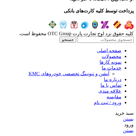
پرداخت توسط کلیه کارت‌های بانکی
کلیه حقوق نزد اوج تجارت پارت OTC Group محفوظ است.
جستجو
صفحه اصلی
محصولات
نمونه کارها
خدمات ما
آپشن و تیونینگ تخصصی خودروهای KMC
درباره ما
تماس با ما
علاقه مندی
مقايسه
ورود / ثبت نام
سبد خرید
بستن
ورود
بستن