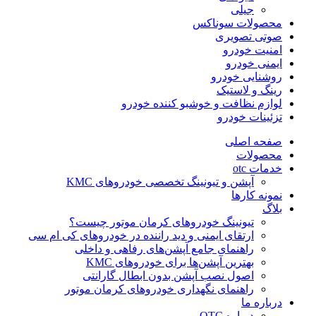
جیلی
محصولات سوناکس
صوتی تصویری
امنیت خودرو
ایمنی خودرو
روشنایی خودرو
رینگ و لاستیک
لوازم نظافت و خوشبو کننده خودرو
تزئینات خودرو
صفحه اصلی
محصولات
خدمات otc
آپشن و تیونینگ تخصصی خودروهای KMC
نمونه کارها
بلاگ
تیونینگ خودروهای کرمان موتور چیست؟
ارتقای ایمنی و دید راننده در خودروهای کی ام سی
راهنمای جامع آپشن‌های رفاهی و داخلی
بهترین آپشن‌ها برای خودروهای KMC
اصول نصب آپشن بدون ابطال گارانتی
راهنمای نگهداری خودروهای کرمان موتور
درباره ما
درباره OTC