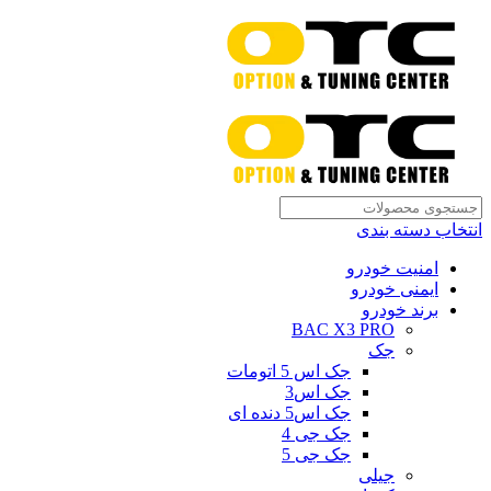
انتخاب دسته بندی
امنیت خودرو
ایمنی خودرو
برند خودرو
BAC X3 PRO
جک
جک اس 5 اتومات
جک اس3
جک اس5 دنده ای
جک جی 4
جک جی 5
جیلی