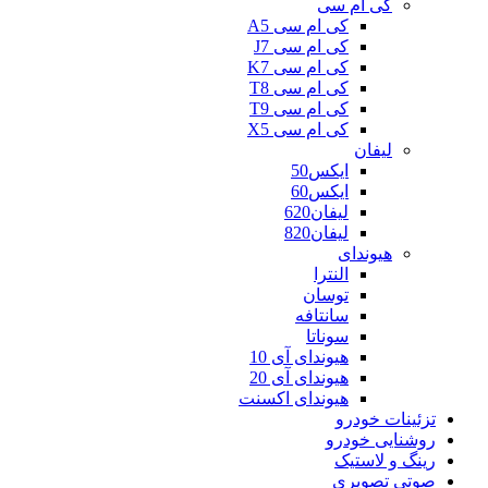
کی ام سی
کی ام سی A5
کی ام سی J7
کی ام سی K7
کی ام سی T8
کی ام سی T9
کی ام سی X5
لیفان
ایکس50
ایکس60
لیفان620
لیفان820
هیوندای
النترا
توسان
سانتافه
سوناتا
هیوندای آی 10
هیوندای آی 20
هیوندای اکسنت
تزئینات خودرو
روشنایی خودرو
رینگ و لاستیک
صوتی تصویری