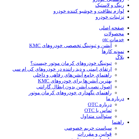
رینگ و لاستیک
لوازم نظافت و خوشبو کننده خودرو
تزئینات خودرو
صفحه اصلی
محصولات
خدمات otc
آپشن و تیونینگ تخصصی خودروهای KMC
نمونه کارها
بلاگ
تیونینگ خودروهای کرمان موتور چیست؟
ارتقای ایمنی و دید راننده در خودروهای کی ام سی
راهنمای جامع آپشن‌های رفاهی و داخلی
بهترین آپشن‌ها برای خودروهای KMC
اصول نصب آپشن بدون ابطال گارانتی
راهنمای نگهداری خودروهای کرمان موتور
درباره ما
درباره OTC
تماس با OTC
سئوالت متداول
راهنما
سیاست حریم خصوصی
قوانین و مقررات