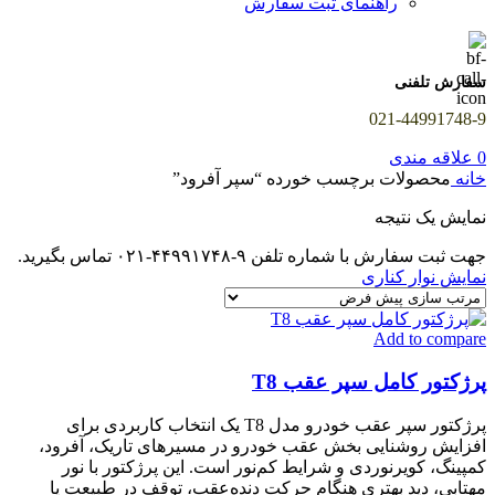
راهنمای ثبت سفارش
سفارش تلفنی
021-44991748-9
0
علاقه مندی
خانه
محصولات برچسب خورده “سپر آفرود”
نمایش یک نتیجه
جهت ثبت سفارش با شماره تلفن ۹-۴۴۹۹۱۷۴۸-۰۲۱ تماس بگیرید.
نمایش نوار کناری
Add to compare
پرژکتور کامل سپر عقب T8
پرژکتور سپر عقب خودرو مدل T8 یک انتخاب کاربردی برای
افزایش روشنایی بخش عقب خودرو در مسیرهای تاریک، آفرود،
کمپینگ، کویرنوردی و شرایط کم‌نور است. این پرژکتور با نور
مهتابی، دید بهتری هنگام حرکت دنده‌عقب، توقف در طبیعت یا