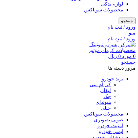
لوازم یدکی
محصولات سوناکس
جستجو
ورود / ثبت نام
منو
ورود / ثبت نام
0
مورد
0
ریال
جستجو
مرور دسته ها
برند خودرو
کی ام سی
لیفان
جک
هیوندای
جیلی
محصولات سوناکس
صوتی تصویری
امنیت خودرو
ایمنی خودرو
روشنایی خودرو