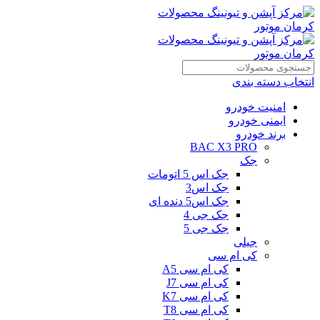
انتخاب دسته بندی
امنیت خودرو
ایمنی خودرو
برند خودرو
BAC X3 PRO
جک
جک اس 5 اتومات
جک اس3
جک اس5 دنده ای
جک جی 4
جک جی 5
جیلی
کی ام سی
کی ام سی A5
کی ام سی J7
کی ام سی K7
کی ام سی T8