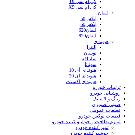
کی ام سی T9
کی ام سی X5
لیفان
ایکس50
ایکس60
لیفان620
لیفان820
هیوندای
النترا
توسان
سانتافه
سوناتا
هیوندای آی 10
هیوندای آی 20
هیوندای اکسنت
تزئینات خودرو
روشنایی خودرو
رینگ و لاستیک
صوتی تصویری
قطعات عمومی
قطعات لوکس خودرو
لوازم نظافت و خوشبو کننده خودرو
تمیز کننده خودرو
خوشبو کننده خودرو