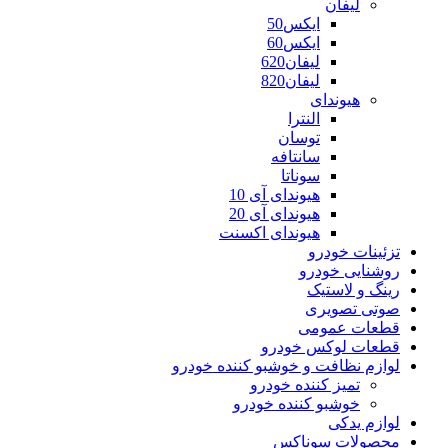
لیفان
ایکس50
ایکس60
لیفان620
لیفان820
هیوندای
النترا
توسان
سانتافه
سوناتا
هیوندای آی 10
هیوندای آی 20
هیوندای اکسنت
تزئینات خودرو
روشنایی خودرو
رینگ و لاستیک
صوتی تصویری
قطعات عمومی
قطعات لوکس خودرو
لوازم نظافت و خوشبو کننده خودرو
تمیز کننده خودرو
خوشبو کننده خودرو
لوازم یدکی
محصولات سوناکس