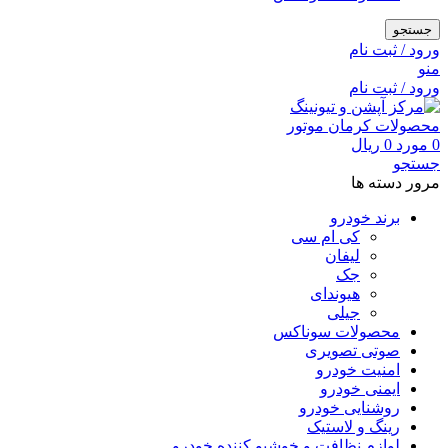
جستجو
ورود / ثبت نام
منو
ورود / ثبت نام
0
مورد
0
ریال
جستجو
مرور دسته ها
برند خودرو
کی ام سی
لیفان
جک
هیوندای
جیلی
محصولات سوناکس
صوتی تصویری
امنیت خودرو
ایمنی خودرو
روشنایی خودرو
رینگ و لاستیک
لوازم نظافت و خوشبو کننده خودرو