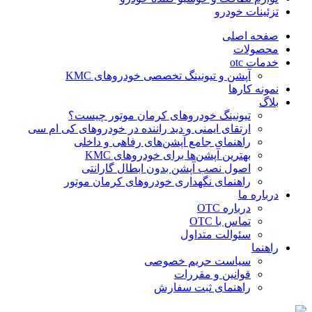
تزئینات خودرو
صفحه اصلی
محصولات
خدمات otc
آپشن و تیونینگ تخصصی خودروهای KMC
نمونه کارها
بلاگ
تیونینگ خودروهای کرمان موتور چیست؟
ارتقای ایمنی و دید راننده در خودروهای کی ام سی
راهنمای جامع آپشن‌های رفاهی و داخلی
بهترین آپشن‌ها برای خودروهای KMC
اصول نصب آپشن بدون ابطال گارانتی
راهنمای نگهداری خودروهای کرمان موتور
درباره ما
درباره OTC
تماس با OTC
سئوالت متداول
راهنما
سیاست حریم خصوصی
قوانین و مقررات
راهنمای ثبت سفارش