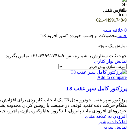
سفارش تلفنی
021-44991748-9
0
علاقه مندی
خانه
محصولات برچسب خورده “سپر آفرود t8”
نمایش یک نتیجه
جهت ثبت سفارش با شماره تلفن ۹-۴۴۹۹۱۷۴۸-۰۲۱ تماس بگیرید.
نمایش نوار کناری
Add to compare
پرژکتور کامل سپر عقب T8
پرژکتور سپر عقب خودرو مدل T8 یک انتخاب
خودروهای آفرودی مانند پاترول، لندکروز، هایلوکس، پاژن، پاجرو، جیپ و مدل‌های مشابه استفاده شود. ابعاد روی سپر
افزودن به علاقه مندی
اطلاعات بیشتر
نمایش سریع