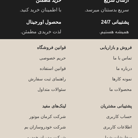
ارسال سریع
خرید مطمئن
سریع بدستتان میرسد.
با اطمینان خرید کنید.
پشتیبانی 24/7
محصول اورجینال
همیشه هستیم.
لذت خریدی مطمئن.
فروش و بازاریابی
قوانین فروشگاه
تماس با ما
حریم خصوصی
درباره ما
قوانین استفاده
نمونه کارها
راهنمای ثبت سفارش
محصولات ما
سئوالات متداول
پشتیبانی مشتریان
لینک‌های مفید
حساب کاربری
شرکت کرمان موتور
اطلاعات کاربری
شرکت خودروسازان بم
سفارشات شما
شرکت مدیران خودرو