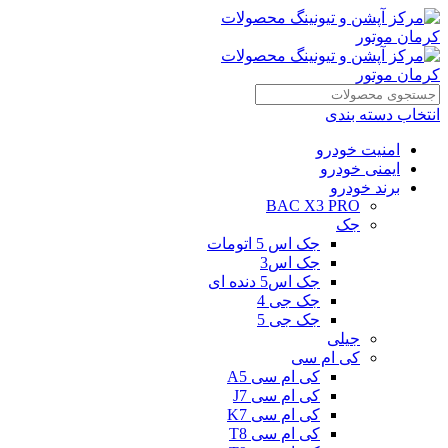
انتخاب دسته بندی
امنیت خودرو
ایمنی خودرو
برند خودرو
BAC X3 PRO
جک
جک اس 5 اتومات
جک اس3
جک اس5 دنده ای
جک جی 4
جک جی 5
جیلی
کی ام سی
کی ام سی A5
کی ام سی J7
کی ام سی K7
کی ام سی T8