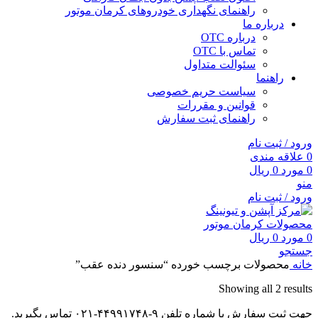
راهنمای نگهداری خودروهای کرمان موتور
درباره ما
درباره OTC
تماس با OTC
سئوالت متداول
راهنما
سیاست حریم خصوصی
قوانین و مقررات
راهنمای ثبت سفارش
ورود / ثبت نام
0
علاقه مندی
0
مورد
0
ریال
منو
ورود / ثبت نام
0
مورد
0
ریال
جستجو
خانه
محصولات برچسب خورده “سنسور دنده عقب”
Showing all 2 results
جهت ثبت سفارش با شماره تلفن ۹-۴۴۹۹۱۷۴۸-۰۲۱ تماس بگیرید.