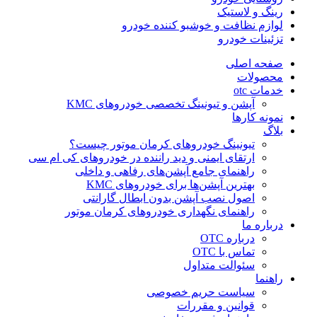
رینگ و لاستیک
لوازم نظافت و خوشبو کننده خودرو
تزئینات خودرو
صفحه اصلی
محصولات
خدمات otc
آپشن و تیونینگ تخصصی خودروهای KMC
نمونه کارها
بلاگ
تیونینگ خودروهای کرمان موتور چیست؟
ارتقای ایمنی و دید راننده در خودروهای کی ام سی
راهنمای جامع آپشن‌های رفاهی و داخلی
بهترین آپشن‌ها برای خودروهای KMC
اصول نصب آپشن بدون ابطال گارانتی
راهنمای نگهداری خودروهای کرمان موتور
درباره ما
درباره OTC
تماس با OTC
سئوالت متداول
راهنما
سیاست حریم خصوصی
قوانین و مقررات