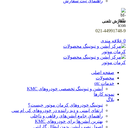
راهنمای ثبت سفارش
سفارش تلفنی
021-44991748-9
0
علاقه مندی
صفحه اصلی
محصولات
خدمات otc
آپشن و تیونینگ تخصصی خودروهای KMC
نمونه کارها
بلاگ
تیونینگ خودروهای کرمان موتور چیست؟
ارتقای ایمنی و دید راننده در خودروهای کی ام سی
راهنمای جامع آپشن‌های رفاهی و داخلی
بهترین آپشن‌ها برای خودروهای KMC
اصول نصب آپشن بدون ابطال گارانتی