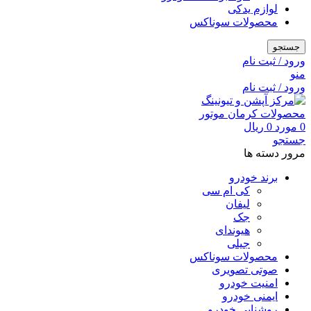
لوازم یدکی
محصولات سوناکس
جستجو
ورود / ثبت نام
منو
ورود / ثبت نام
0
مورد
0
ریال
جستجو
مرور دسته ها
برند خودرو
کی ام سی
لیفان
جک
هیوندای
جیلی
محصولات سوناکس
صوتی تصویری
امنیت خودرو
ایمنی خودرو
روشنایی خودرو