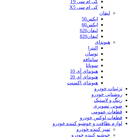
کی ام سی T9
کی ام سی X5
لیفان
ایکس50
ایکس60
لیفان620
لیفان820
هیوندای
النترا
توسان
سانتافه
سوناتا
هیوندای آی 10
هیوندای آی 20
هیوندای اکسنت
تزئینات خودرو
روشنایی خودرو
رینگ و لاستیک
صوتی تصویری
قطعات عمومی
قطعات لوکس خودرو
لوازم نظافت و خوشبو کننده خودرو
تمیز کننده خودرو
خوشبو کننده خودرو