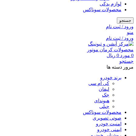
لوازم یدکی
محصولات سوناکس
جستجو
ورود / ثبت نام
منو
ورود / ثبت نام
0
مورد
0
ریال
جستجو
مرور دسته ها
برند خودرو
کی ام سی
لیفان
جک
هیوندای
جیلی
محصولات سوناکس
صوتی تصویری
امنیت خودرو
ایمنی خودرو
روشنایی خودرو