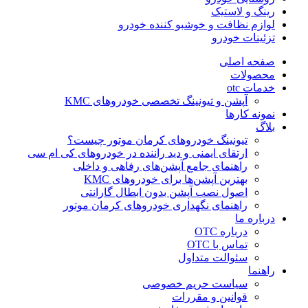
رینگ و لاستیک
لوازم نظافت و خوشبو کننده خودرو
تزئینات خودرو
صفحه اصلی
محصولات
خدمات otc
آپشن و تیونینگ تخصصی خودروهای KMC
نمونه کارها
بلاگ
تیونینگ خودروهای کرمان موتور چیست؟
ارتقای ایمنی و دید راننده در خودروهای کی ام سی
راهنمای جامع آپشن‌های رفاهی و داخلی
بهترین آپشن‌ها برای خودروهای KMC
اصول نصب آپشن بدون ابطال گارانتی
راهنمای نگهداری خودروهای کرمان موتور
درباره ما
درباره OTC
تماس با OTC
سئوالت متداول
راهنما
سیاست حریم خصوصی
قوانین و مقررات