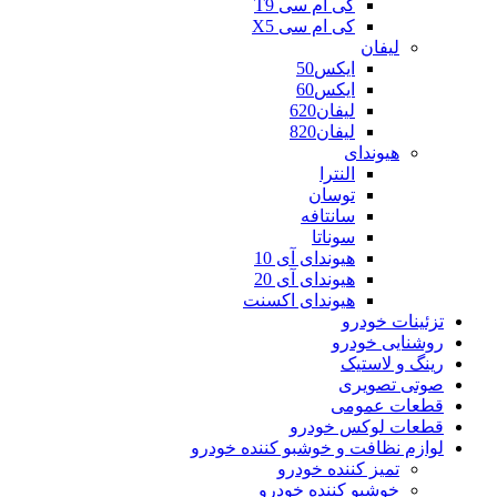
کی ام سی T9
کی ام سی X5
لیفان
ایکس50
ایکس60
لیفان620
لیفان820
هیوندای
النترا
توسان
سانتافه
سوناتا
هیوندای آی 10
هیوندای آی 20
هیوندای اکسنت
تزئینات خودرو
روشنایی خودرو
رینگ و لاستیک
صوتی تصویری
قطعات عمومی
قطعات لوکس خودرو
لوازم نظافت و خوشبو کننده خودرو
تمیز کننده خودرو
خوشبو کننده خودرو