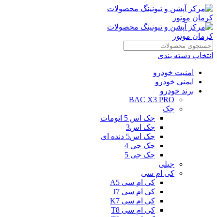
انتخاب دسته بندی
امنیت خودرو
ایمنی خودرو
برند خودرو
BAC X3 PRO
جک
جک اس 5 اتومات
جک اس3
جک اس5 دنده ای
جک جی 4
جک جی 5
جیلی
کی ام سی
کی ام سی A5
کی ام سی J7
کی ام سی K7
کی ام سی T8