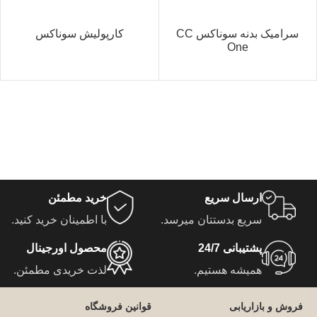
سرامیک بدنه سوناکس CC
کارپولیش سوناکس
One
ارسال سریع
خرید مطمئن
سریع بدستتان میرسد.
با اطمینان خرید کنید.
پشتیبانی 24/7
محصول اورجینال
همیشه هستیم.
لذت خریدی مطمئن.
فروش و بازاریابی
قوانین فروشگاه