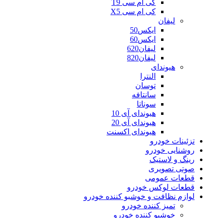
کی ام سی T9
کی ام سی X5
لیفان
ایکس50
ایکس60
لیفان620
لیفان820
هیوندای
النترا
توسان
سانتافه
سوناتا
هیوندای آی 10
هیوندای آی 20
هیوندای اکسنت
تزئینات خودرو
روشنایی خودرو
رینگ و لاستیک
صوتی تصویری
قطعات عمومی
قطعات لوکس خودرو
لوازم نظافت و خوشبو کننده خودرو
تمیز کننده خودرو
خوشبو کننده خودرو