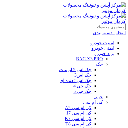
انتخاب دسته بندی
امنیت خودرو
ایمنی خودرو
برند خودرو
BAC X3 PRO
جک
جک اس 5 اتومات
جک اس3
جک اس5 دنده ای
جک جی 4
جک جی 5
جیلی
کی ام سی
کی ام سی A5
کی ام سی J7
کی ام سی K7
کی ام سی T8