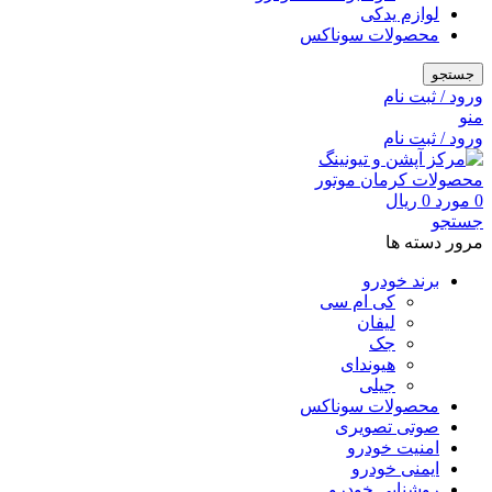
لوازم یدکی
محصولات سوناکس
جستجو
ورود / ثبت نام
منو
ورود / ثبت نام
0
مورد
0
ریال
جستجو
مرور دسته ها
برند خودرو
کی ام سی
لیفان
جک
هیوندای
جیلی
محصولات سوناکس
صوتی تصویری
امنیت خودرو
ایمنی خودرو
روشنایی خودرو