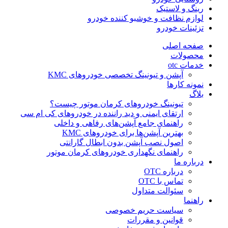
رینگ و لاستیک
لوازم نظافت و خوشبو کننده خودرو
تزئینات خودرو
صفحه اصلی
محصولات
خدمات otc
آپشن و تیونینگ تخصصی خودروهای KMC
نمونه کارها
بلاگ
تیونینگ خودروهای کرمان موتور چیست؟
ارتقای ایمنی و دید راننده در خودروهای کی ام سی
راهنمای جامع آپشن‌های رفاهی و داخلی
بهترین آپشن‌ها برای خودروهای KMC
اصول نصب آپشن بدون ابطال گارانتی
راهنمای نگهداری خودروهای کرمان موتور
درباره ما
درباره OTC
تماس با OTC
سئوالت متداول
راهنما
سیاست حریم خصوصی
قوانین و مقررات