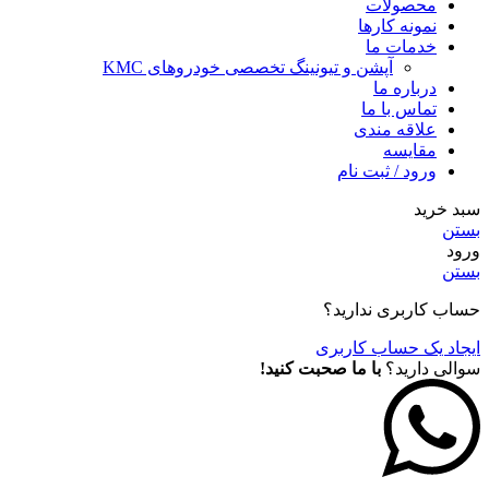
محصولات
نمونه کارها
خدمات ما
آپشن و تیونینگ تخصصی خودروهای KMC
درباره ما
تماس با ما
علاقه مندی
مقايسه
ورود / ثبت نام
سبد خرید
بستن
ورود
بستن
حساب کاربری ندارید؟
ایجاد یک حساب کاربری
سوالی دارید؟
با ما صحبت کنید!