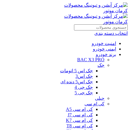
انتخاب دسته بندی
امنیت خودرو
ایمنی خودرو
برند خودرو
BAC X3 PRO
جک
جک اس 5 اتومات
جک اس3
جک اس5 دنده ای
جک جی 4
جک جی 5
جیلی
کی ام سی
کی ام سی A5
کی ام سی J7
کی ام سی K7
کی ام سی T8