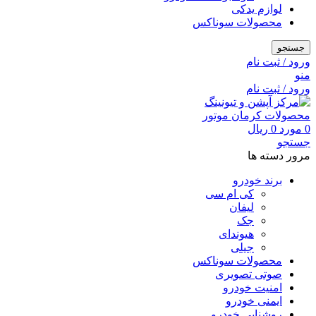
لوازم یدکی
محصولات سوناکس
جستجو
ورود / ثبت نام
منو
ورود / ثبت نام
0
مورد
0
ریال
جستجو
مرور دسته ها
برند خودرو
کی ام سی
لیفان
جک
هیوندای
جیلی
محصولات سوناکس
صوتی تصویری
امنیت خودرو
ایمنی خودرو
روشنایی خودرو