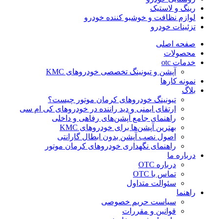
رینگ و لاستیک
لوازم نظافت و خوشبو کننده خودرو
تزئینات خودرو
صفحه اصلی
محصولات
خدمات otc
آپشن و تیونینگ تخصصی خودروهای KMC
نمونه کارها
بلاگ
تیونینگ خودروهای کرمان موتور چیست؟
ارتقای ایمنی و دید راننده در خودروهای کی ام سی
راهنمای جامع آپشن‌های رفاهی و داخلی
بهترین آپشن‌ها برای خودروهای KMC
اصول نصب آپشن بدون ابطال گارانتی
راهنمای نگهداری خودروهای کرمان موتور
درباره ما
درباره OTC
تماس با OTC
سئوالت متداول
راهنما
سیاست حریم خصوصی
قوانین و مقررات