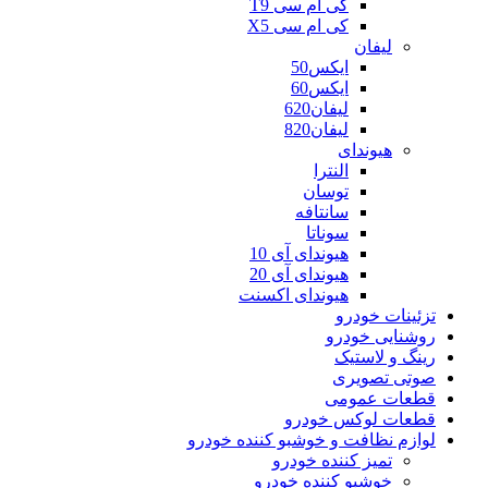
کی ام سی T9
کی ام سی X5
لیفان
ایکس50
ایکس60
لیفان620
لیفان820
هیوندای
النترا
توسان
سانتافه
سوناتا
هیوندای آی 10
هیوندای آی 20
هیوندای اکسنت
تزئینات خودرو
روشنایی خودرو
رینگ و لاستیک
صوتی تصویری
قطعات عمومی
قطعات لوکس خودرو
لوازم نظافت و خوشبو کننده خودرو
تمیز کننده خودرو
خوشبو کننده خودرو