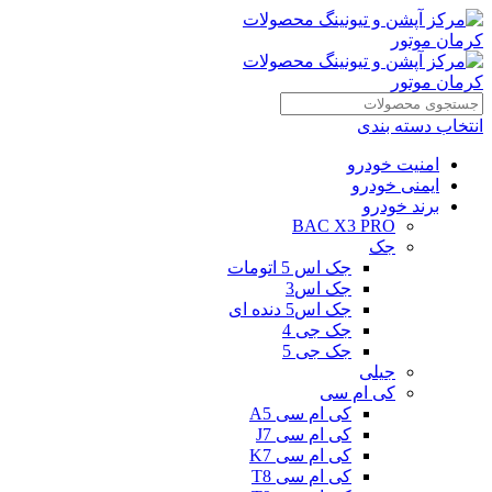
انتخاب دسته بندی
امنیت خودرو
ایمنی خودرو
برند خودرو
BAC X3 PRO
جک
جک اس 5 اتومات
جک اس3
جک اس5 دنده ای
جک جی 4
جک جی 5
جیلی
کی ام سی
کی ام سی A5
کی ام سی J7
کی ام سی K7
کی ام سی T8