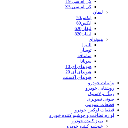
کی ام سی T9
کی ام سی X5
لیفان
ایکس50
ایکس60
لیفان620
لیفان820
هیوندای
النترا
توسان
سانتافه
سوناتا
هیوندای آی 10
هیوندای آی 20
هیوندای اکسنت
تزئینات خودرو
روشنایی خودرو
رینگ و لاستیک
صوتی تصویری
قطعات عمومی
قطعات لوکس خودرو
لوازم نظافت و خوشبو کننده خودرو
تمیز کننده خودرو
خوشبو کننده خودرو