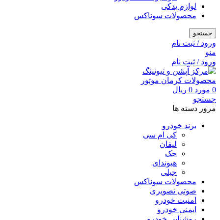
لوازم یدکی
محصولات سوناکس
جستجو
ورود / ثبت نام
منو
ورود / ثبت نام
0
مورد
0
ریال
جستجو
مرور دسته ها
برند خودرو
کی ام سی
لیفان
جک
هیوندای
جیلی
محصولات سوناکس
صوتی تصویری
امنیت خودرو
ایمنی خودرو
روشنایی خودرو