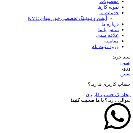
محصولات
نمونه کارها
خدمات ما
آپشن و تیونینگ تخصصی خودروهای KMC
درباره ما
تماس با ما
علاقه مندی
مقايسه
ورود / ثبت نام
سبد خرید
بستن
ورود
بستن
حساب کاربری ندارید؟
ایجاد یک حساب کاربری
سوالی دارید؟
با ما صحبت کنید!