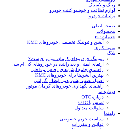
رینگ و لاستیک
لوازم نظافت و خوشبو کننده خودرو
تزئینات خودرو
صفحه اصلی
محصولات
خدمات otc
آپشن و تیونینگ تخصصی خودروهای KMC
نمونه کارها
بلاگ
تیونینگ خودروهای کرمان موتور چیست؟
ارتقای ایمنی و دید راننده در خودروهای کی ام سی
راهنمای جامع آپشن‌های رفاهی و داخلی
بهترین آپشن‌ها برای خودروهای KMC
اصول نصب آپشن بدون ابطال گارانتی
راهنمای نگهداری خودروهای کرمان موتور
درباره ما
درباره OTC
تماس با OTC
سئوالت متداول
راهنما
سیاست حریم خصوصی
قوانین و مقررات