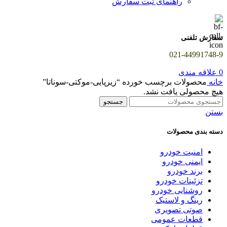
راهنمای ثبت سفارش
سفارش تلفنی
021-44991748-9
0
علاقه مندی
خانه
محصولات برچسب خورده “زیرپایی-موکتی-سوناتا”
هیچ محصولی یافت نشد.
جستجو
بستن
دسته بندی محصولات
امنیت خودرو
ایمنی خودرو
برند خودرو
تزئینات خودرو
روشنایی خودرو
رینگ و لاستیک
صوتی تصویری
قطعات عمومی