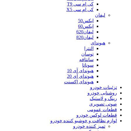
کی ام سی T9
کی ام سی X5
لیفان
ایکس50
ایکس60
لیفان620
لیفان820
هیوندای
النترا
توسان
سانتافه
سوناتا
هیوندای آی 10
هیوندای آی 20
هیوندای اکسنت
تزئینات خودرو
روشنایی خودرو
رینگ و لاستیک
صوتی تصویری
قطعات عمومی
قطعات لوکس خودرو
لوازم نظافت و خوشبو کننده خودرو
تمیز کننده خودرو