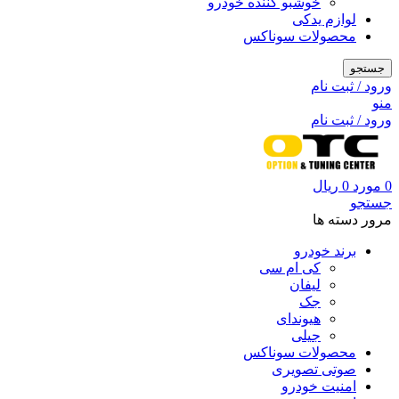
خوشبو کننده خودرو
لوازم یدکی
محصولات سوناکس
جستجو
ورود / ثبت نام
منو
ورود / ثبت نام
0
مورد
0
ریال
جستجو
مرور دسته ها
برند خودرو
کی ام سی
لیفان
جک
هیوندای
جیلی
محصولات سوناکس
صوتی تصویری
امنیت خودرو