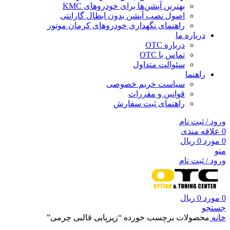
بهترین آپشن‌ها برای خودروهای KMC
اصول نصب آپشن بدون ابطال گارانتی
راهنمای نگهداری خودروهای کرمان موتور
درباره ما
درباره OTC
تماس با OTC
سئوالت متداول
راهنما
سیاست حریم خصوصی
قوانین و مقررات
راهنمای ثبت سفارش
ورود / ثبت نام
0
علاقه مندی
0
مورد
0
ریال
منو
ورود / ثبت نام
0
مورد
0
ریال
جستجو
خانه
محصولات برچسب خورده “زیرپایی قالبی چرمی”