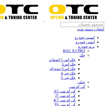
انتخاب دسته بندی
امنیت خودرو
ایمنی خودرو
برند خودرو
BAC X3 PRO
جک
جک اس 5 اتومات
جک اس3
جک اس5 دنده ای
جک جی 4
جک جی 5
جیلی
کی ام سی
کی ام سی A5
کی ام سی J7
کی ام سی K7
کی ام سی T8