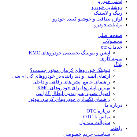
ایمنی خودرو
روشنایی خودرو
رینگ و لاستیک
لوازم نظافت و خوشبو کننده خودرو
تزئینات خودرو
صفحه اصلی
محصولات
خدمات otc
آپشن و تیونینگ تخصصی خودروهای KMC
نمونه کارها
بلاگ
تیونینگ خودروهای کرمان موتور چیست؟
ارتقای ایمنی و دید راننده در خودروهای کی ام سی
راهنمای جامع آپشن‌های رفاهی و داخلی
بهترین آپشن‌ها برای خودروهای KMC
اصول نصب آپشن بدون ابطال گارانتی
راهنمای نگهداری خودروهای کرمان موتور
درباره ما
درباره OTC
تماس با OTC
سئوالت متداول
راهنما
سیاست حریم خصوصی