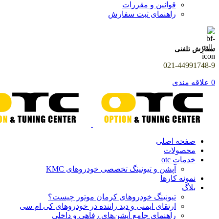
قوانین و مقررات
راهنمای ثبت سفارش
سفارش تلفنی
021-44991748-9
0
علاقه مندی
صفحه اصلی
محصولات
خدمات otc
آپشن و تیونینگ تخصصی خودروهای KMC
نمونه کارها
بلاگ
تیونینگ خودروهای کرمان موتور چیست؟
ارتقای ایمنی و دید راننده در خودروهای کی ام سی
راهنمای جامع آپشن‌های رفاهی و داخلی