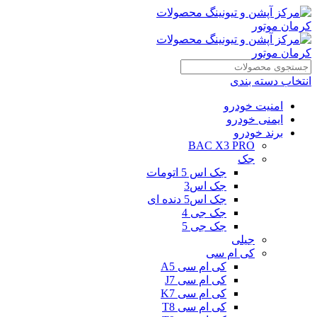
انتخاب دسته بندی
امنیت خودرو
ایمنی خودرو
برند خودرو
BAC X3 PRO
جک
جک اس 5 اتومات
جک اس3
جک اس5 دنده ای
جک جی 4
جک جی 5
جیلی
کی ام سی
کی ام سی A5
کی ام سی J7
کی ام سی K7
کی ام سی T8