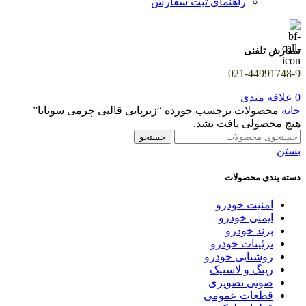
راهنمای ثبت سفارش
سفارش تلفنی
021-44991748-9
0
علاقه مندی
خانه
محصولات برچسب خورده “زیرپایی قالبی چرمی سوناتا”
هیچ محصولی یافت نشد.
جستجو
بستن
دسته بندی محصولات
امنیت خودرو
ایمنی خودرو
برند خودرو
تزئینات خودرو
روشنایی خودرو
رینگ و لاستیک
صوتی تصویری
قطعات عمومی