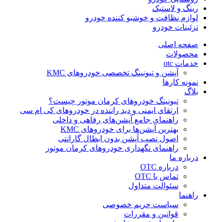
رینگ و لاستیک
لوازم نظافت و خوشبو کننده خودرو
تزئینات خودرو
صفحه اصلی
محصولات
خدمات otc
آپشن و تیونینگ تخصصی خودروهای KMC
نمونه کارها
بلاگ
تیونینگ خودروهای کرمان موتور چیست؟
ارتقای ایمنی و دید راننده در خودروهای کی ام سی
راهنمای جامع آپشن‌های رفاهی و داخلی
بهترین آپشن‌ها برای خودروهای KMC
اصول نصب آپشن بدون ابطال گارانتی
راهنمای نگهداری خودروهای کرمان موتور
درباره ما
درباره OTC
تماس با OTC
سئوالت متداول
راهنما
سیاست حریم خصوصی
قوانین و مقررات