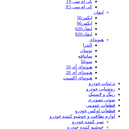
کی ام سی T9
کی ام سی X5
لیفان
ایکس50
ایکس60
لیفان620
لیفان820
هیوندای
النترا
توسان
سانتافه
سوناتا
هیوندای آی 10
هیوندای آی 20
هیوندای اکسنت
تزئینات خودرو
روشنایی خودرو
رینگ و لاستیک
صوتی تصویری
قطعات عمومی
قطعات لوکس خودرو
لوازم نظافت و خوشبو کننده خودرو
تمیز کننده خودرو
خوشبو کننده خودرو