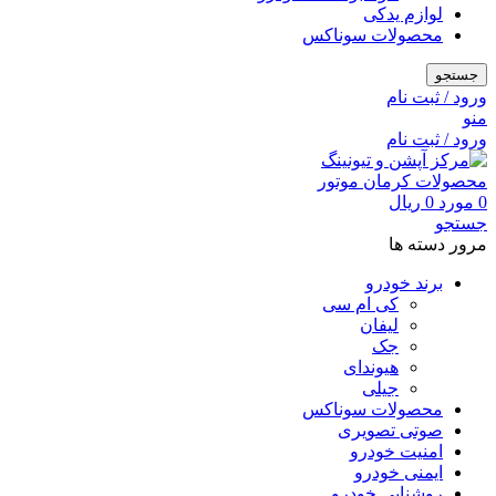
لوازم یدکی
محصولات سوناکس
جستجو
ورود / ثبت نام
منو
ورود / ثبت نام
0
مورد
0
ریال
جستجو
مرور دسته ها
برند خودرو
کی ام سی
لیفان
جک
هیوندای
جیلی
محصولات سوناکس
صوتی تصویری
امنیت خودرو
ایمنی خودرو
روشنایی خودرو