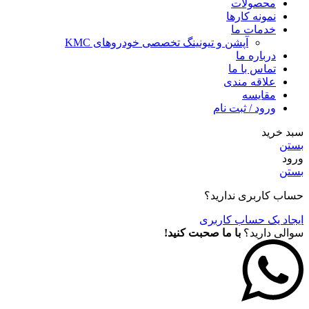
محصولات
نمونه کارها
خدمات ما
آپشن و تیونینگ تخصصی خودروهای KMC
درباره ما
تماس با ما
علاقه مندی
مقايسه
ورود / ثبت نام
سبد خرید
بستن
ورود
بستن
حساب کاربری ندارید؟
ایجاد یک حساب کاربری
سوالی دارید؟
با ما صحبت کنید!