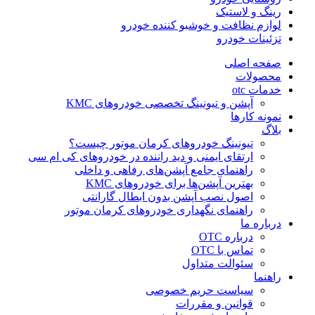
رینگ و لاستیک
لوازم نظافت و خوشبو کننده خودرو
تزئینات خودرو
صفحه اصلی
محصولات
خدمات otc
آپشن و تیونینگ تخصصی خودروهای KMC
نمونه کارها
بلاگ
تیونینگ خودروهای کرمان موتور چیست؟
ارتقای ایمنی و دید راننده در خودروهای کی ام سی
راهنمای جامع آپشن‌های رفاهی و داخلی
بهترین آپشن‌ها برای خودروهای KMC
اصول نصب آپشن بدون ابطال گارانتی
راهنمای نگهداری خودروهای کرمان موتور
درباره ما
درباره OTC
تماس با OTC
سئوالت متداول
راهنما
سیاست حریم خصوصی
قوانین و مقررات