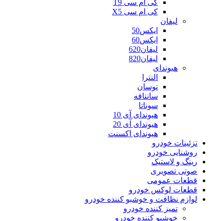
کی ام سی T9
کی ام سی X5
لیفان
ایکس50
ایکس60
لیفان620
لیفان820
هیوندای
النترا
توسان
سانتافه
سوناتا
هیوندای آی 10
هیوندای آی 20
هیوندای اکسنت
تزئینات خودرو
روشنایی خودرو
رینگ و لاستیک
صوتی تصویری
قطعات عمومی
قطعات لوکس خودرو
لوازم نظافت و خوشبو کننده خودرو
تمیز کننده خودرو
خوشبو کننده خودرو