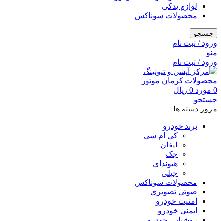
لوازم یدکی
محصولات سوناکس
جستجو
ورود / ثبت نام
منو
ورود / ثبت نام
0
مورد
0
ریال
جستجو
مرور دسته ها
برند خودرو
کی ام سی
لیفان
جک
هیوندای
جیلی
محصولات سوناکس
صوتی تصویری
امنیت خودرو
ایمنی خودرو
روشنایی خودرو