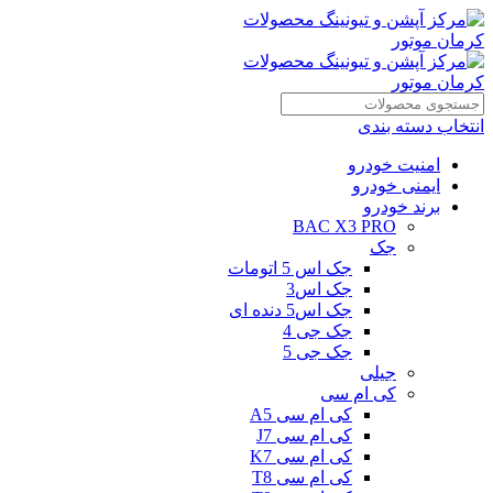
انتخاب دسته بندی
امنیت خودرو
ایمنی خودرو
برند خودرو
BAC X3 PRO
جک
جک اس 5 اتومات
جک اس3
جک اس5 دنده ای
جک جی 4
جک جی 5
جیلی
کی ام سی
کی ام سی A5
کی ام سی J7
کی ام سی K7
کی ام سی T8