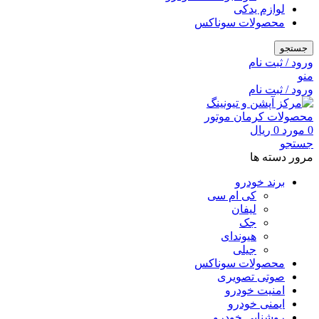
لوازم یدکی
محصولات سوناکس
جستجو
ورود / ثبت نام
منو
ورود / ثبت نام
0
مورد
0
ریال
جستجو
مرور دسته ها
برند خودرو
کی ام سی
لیفان
جک
هیوندای
جیلی
محصولات سوناکس
صوتی تصویری
امنیت خودرو
ایمنی خودرو
روشنایی خودرو