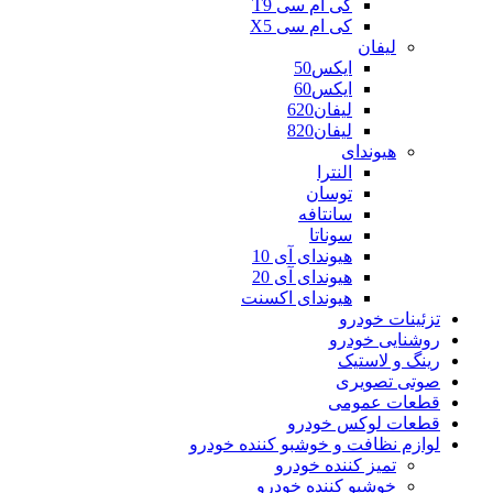
کی ام سی T9
کی ام سی X5
لیفان
ایکس50
ایکس60
لیفان620
لیفان820
هیوندای
النترا
توسان
سانتافه
سوناتا
هیوندای آی 10
هیوندای آی 20
هیوندای اکسنت
تزئینات خودرو
روشنایی خودرو
رینگ و لاستیک
صوتی تصویری
قطعات عمومی
قطعات لوکس خودرو
لوازم نظافت و خوشبو کننده خودرو
تمیز کننده خودرو
خوشبو کننده خودرو