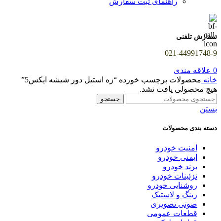
راهنمای ثبت سفارش
سفارش تلفنی
021-44991748-9
0
علاقه مندی
خانه
محصولات برچسب خورده “زه استیل دور شیشه ایکس5”
هیچ محصولی یافت نشد.
جستجو
بستن
دسته بندی محصولات
امنیت خودرو
ایمنی خودرو
برند خودرو
تزئینات خودرو
روشنایی خودرو
رینگ و لاستیک
صوتی تصویری
قطعات عمومی