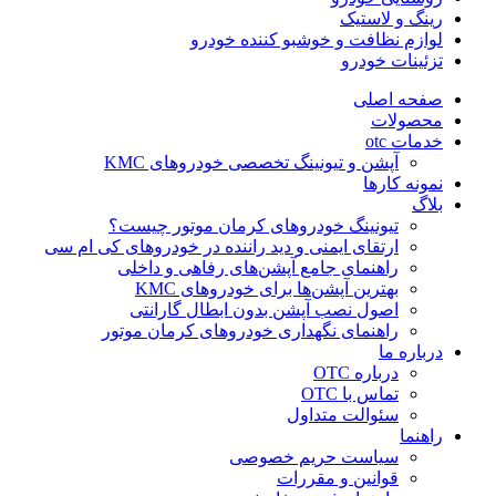
رینگ و لاستیک
لوازم نظافت و خوشبو کننده خودرو
تزئینات خودرو
صفحه اصلی
محصولات
خدمات otc
آپشن و تیونینگ تخصصی خودروهای KMC
نمونه کارها
بلاگ
تیونینگ خودروهای کرمان موتور چیست؟
ارتقای ایمنی و دید راننده در خودروهای کی ام سی
راهنمای جامع آپشن‌های رفاهی و داخلی
بهترین آپشن‌ها برای خودروهای KMC
اصول نصب آپشن بدون ابطال گارانتی
راهنمای نگهداری خودروهای کرمان موتور
درباره ما
درباره OTC
تماس با OTC
سئوالت متداول
راهنما
سیاست حریم خصوصی
قوانین و مقررات