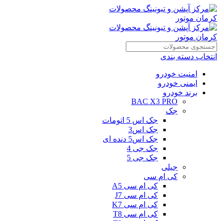
انتخاب دسته بندی
امنیت خودرو
ایمنی خودرو
برند خودرو
BAC X3 PRO
جک
جک اس 5 اتومات
جک اس3
جک اس5 دنده ای
جک جی 4
جک جی 5
جیلی
کی ام سی
کی ام سی A5
کی ام سی J7
کی ام سی K7
کی ام سی T8