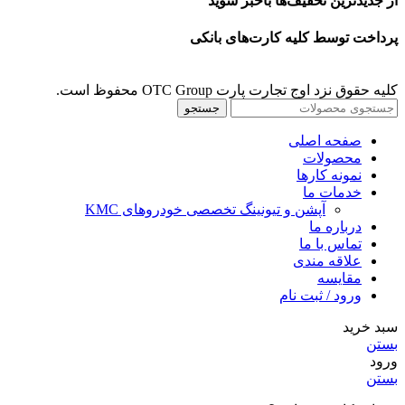
از جدیدترین تخفیف‌ها باخبر شوید
پرداخت توسط کلیه کارت‌های بانکی
کلیه حقوق نزد اوج تجارت پارت OTC Group محفوظ است.
جستجو
صفحه اصلی
محصولات
نمونه کارها
خدمات ما
آپشن و تیونینگ تخصصی خودروهای KMC
درباره ما
تماس با ما
علاقه مندی
مقايسه
ورود / ثبت نام
سبد خرید
بستن
ورود
بستن