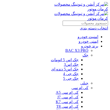
انتخاب دسته بندی
امنیت خودرو
ایمنی خودرو
برند خودرو
BAC X3 PRO
جک
جک اس 5 اتومات
جک اس3
جک اس5 دنده ای
جک جی 4
جک جی 5
جیلی
کی ام سی
کی ام سی A5
کی ام سی J7
کی ام سی K7
کی ام سی T8