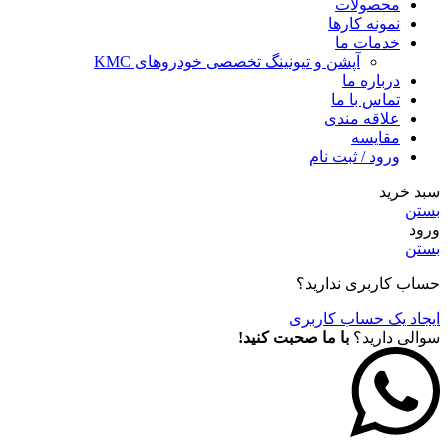
محصولات
نمونه کارها
خدمات ما
آپشن و تیونینگ تخصصی خودروهای KMC
درباره ما
تماس با ما
علاقه مندی
مقايسه
ورود / ثبت نام
سبد خرید
بستن
ورود
بستن
حساب کاربری ندارید؟
ایجاد یک حساب کاربری
سوالی دارید؟
با ما صحبت کنید!