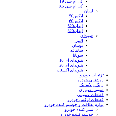
کی ام سی T9
کی ام سی X5
لیفان
ایکس50
ایکس60
لیفان620
لیفان820
هیوندای
النترا
توسان
سانتافه
سوناتا
هیوندای آی 10
هیوندای آی 20
هیوندای اکسنت
تزئینات خودرو
روشنایی خودرو
رینگ و لاستیک
صوتی تصویری
قطعات عمومی
قطعات لوکس خودرو
لوازم نظافت و خوشبو کننده خودرو
تمیز کننده خودرو
خوشبو کننده خودرو