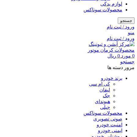
لوازم یدکی
محصولات سوناکس
جستجو
ورود / ثبت نام
منو
ورود / ثبت نام
0
مورد
0
ریال
جستجو
مرور دسته ها
برند خودرو
کی ام سی
لیفان
جک
هیوندای
جیلی
محصولات سوناکس
صوتی تصویری
امنیت خودرو
ایمنی خودرو
روشنایی خودرو