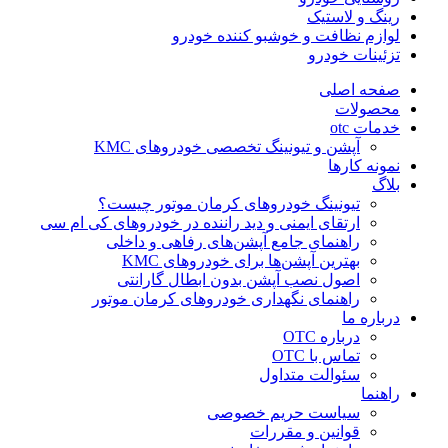
رینگ و لاستیک
لوازم نظافت و خوشبو کننده خودرو
تزئینات خودرو
صفحه اصلی
محصولات
خدمات otc
آپشن و تیونینگ تخصصی خودروهای KMC
نمونه کارها
بلاگ
تیونینگ خودروهای کرمان موتور چیست؟
ارتقای ایمنی و دید راننده در خودروهای کی ام سی
راهنمای جامع آپشن‌های رفاهی و داخلی
بهترین آپشن‌ها برای خودروهای KMC
اصول نصب آپشن بدون ابطال گارانتی
راهنمای نگهداری خودروهای کرمان موتور
درباره ما
درباره OTC
تماس با OTC
سئوالت متداول
راهنما
سیاست حریم خصوصی
قوانین و مقررات