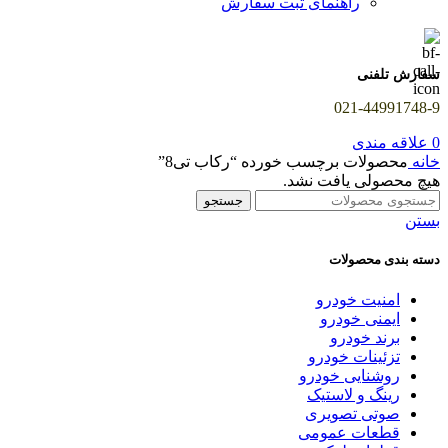
راهنمای ثبت سفارش
سفارش تلفنی
021-44991748-9
0
علاقه مندی
خانه
محصولات برچسب خورده “رکاب تی8”
هیچ محصولی یافت نشد.
جستجو
بستن
دسته بندی محصولات
امنیت خودرو
ایمنی خودرو
برند خودرو
تزئینات خودرو
روشنایی خودرو
رینگ و لاستیک
صوتی تصویری
قطعات عمومی