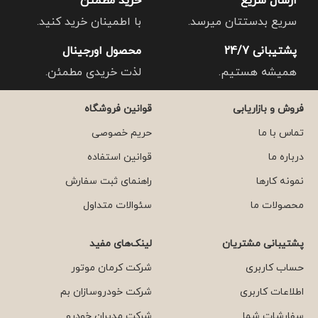
ارسال سریع
خرید مطمئن
سریع بدستتان میرسد.
با اطمینان خرید کنید.
پشتیبانی 24/7
محصول اورجینال
همیشه هستیم.
لذت خریدی مطمئن.
فروش و بازاریابی
قوانین فروشگاه
تماس با ما
حریم خصوصی
درباره ما
قوانین استفاده
نمونه کارها
راهنمای ثبت سفارش
محصولات ما
سئوالات متداول
پشتیبانی مشتریان
لینک‌های مفید
حساب کاربری
شرکت کرمان موتور
اطلاعات کاربری
شرکت خودروسازان بم
سفارشات شما
شرکت مدیران خودرو