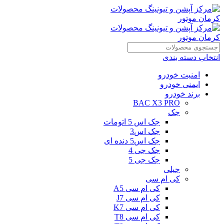
انتخاب دسته بندی
امنیت خودرو
ایمنی خودرو
برند خودرو
BAC X3 PRO
جک
جک اس 5 اتومات
جک اس3
جک اس5 دنده ای
جک جی 4
جک جی 5
جیلی
کی ام سی
کی ام سی A5
کی ام سی J7
کی ام سی K7
کی ام سی T8