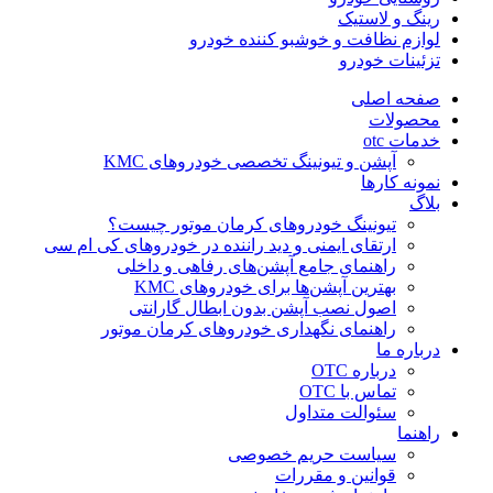
رینگ و لاستیک
لوازم نظافت و خوشبو کننده خودرو
تزئینات خودرو
صفحه اصلی
محصولات
خدمات otc
آپشن و تیونینگ تخصصی خودروهای KMC
نمونه کارها
بلاگ
تیونینگ خودروهای کرمان موتور چیست؟
ارتقای ایمنی و دید راننده در خودروهای کی ام سی
راهنمای جامع آپشن‌های رفاهی و داخلی
بهترین آپشن‌ها برای خودروهای KMC
اصول نصب آپشن بدون ابطال گارانتی
راهنمای نگهداری خودروهای کرمان موتور
درباره ما
درباره OTC
تماس با OTC
سئوالت متداول
راهنما
سیاست حریم خصوصی
قوانین و مقررات