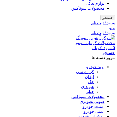
لوازم یدکی
محصولات سوناکس
جستجو
ورود / ثبت نام
منو
ورود / ثبت نام
0
مورد
0
ریال
جستجو
مرور دسته ها
برند خودرو
کی ام سی
لیفان
جک
هیوندای
جیلی
محصولات سوناکس
صوتی تصویری
امنیت خودرو
ایمنی خودرو
روشنایی خودرو