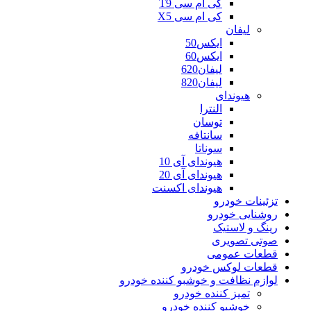
کی ام سی T9
کی ام سی X5
لیفان
ایکس50
ایکس60
لیفان620
لیفان820
هیوندای
النترا
توسان
سانتافه
سوناتا
هیوندای آی 10
هیوندای آی 20
هیوندای اکسنت
تزئینات خودرو
روشنایی خودرو
رینگ و لاستیک
صوتی تصویری
قطعات عمومی
قطعات لوکس خودرو
لوازم نظافت و خوشبو کننده خودرو
تمیز کننده خودرو
خوشبو کننده خودرو