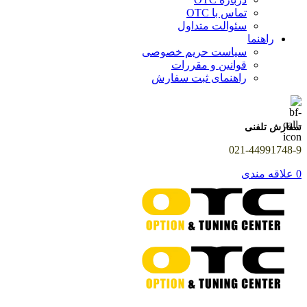
تماس با OTC
سئوالت متداول
راهنما
سیاست حریم خصوصی
قوانین و مقررات
راهنمای ثبت سفارش
سفارش تلفنی
021-44991748-9
0
علاقه مندی