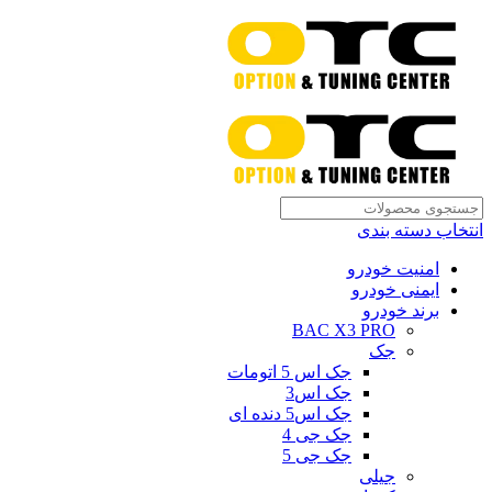
انتخاب دسته بندی
امنیت خودرو
ایمنی خودرو
برند خودرو
BAC X3 PRO
جک
جک اس 5 اتومات
جک اس3
جک اس5 دنده ای
جک جی 4
جک جی 5
جیلی