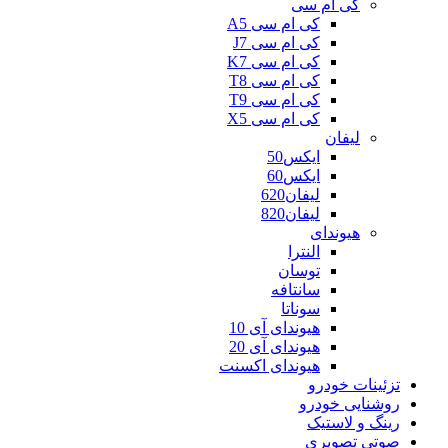
کی ام سی
کی ام سی A5
کی ام سی J7
کی ام سی K7
کی ام سی T8
کی ام سی T9
کی ام سی X5
لیفان
ایکس50
ایکس60
لیفان620
لیفان820
هیوندای
النترا
توسان
سانتافه
سوناتا
هیوندای آی 10
هیوندای آی 20
هیوندای اکسنت
تزئینات خودرو
روشنایی خودرو
رینگ و لاستیک
صوتی تصویری