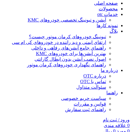
صفحه اصلی
محصولات
خدمات otc
آپشن و تیونینگ تخصصی خودروهای KMC
نمونه کارها
بلاگ
تیونینگ خودروهای کرمان موتور چیست؟
ارتقای ایمنی و دید راننده در خودروهای کی ام سی
راهنمای جامع آپشن‌های رفاهی و داخلی
بهترین آپشن‌ها برای خودروهای KMC
اصول نصب آپشن بدون ابطال گارانتی
راهنمای نگهداری خودروهای کرمان موتور
درباره ما
درباره OTC
تماس با OTC
سئوالت متداول
راهنما
سیاست حریم خصوصی
قوانین و مقررات
راهنمای ثبت سفارش
ورود / ثبت نام
0
علاقه مندی
0
مورد
0
ریال