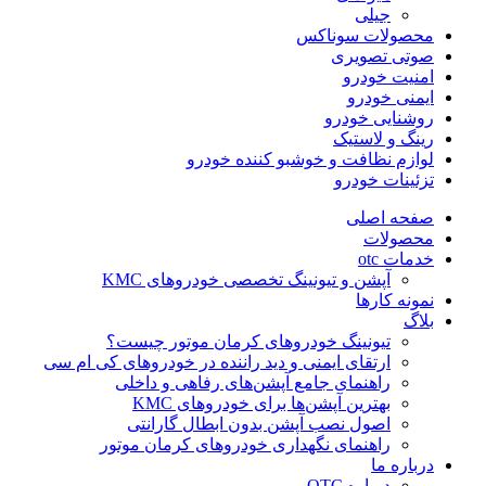
جیلی
محصولات سوناکس
صوتی تصویری
امنیت خودرو
ایمنی خودرو
روشنایی خودرو
رینگ و لاستیک
لوازم نظافت و خوشبو کننده خودرو
تزئینات خودرو
صفحه اصلی
محصولات
خدمات otc
آپشن و تیونینگ تخصصی خودروهای KMC
نمونه کارها
بلاگ
تیونینگ خودروهای کرمان موتور چیست؟
ارتقای ایمنی و دید راننده در خودروهای کی ام سی
راهنمای جامع آپشن‌های رفاهی و داخلی
بهترین آپشن‌ها برای خودروهای KMC
اصول نصب آپشن بدون ابطال گارانتی
راهنمای نگهداری خودروهای کرمان موتور
درباره ما
درباره OTC