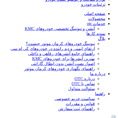
تزئینات خودرو
صفحه اصلی
محصولات
خدمات otc
آپشن و تیونینگ تخصصی خودروهای KMC
نمونه کارها
بلاگ
تیونینگ خودروهای کرمان موتور چیست؟
ارتقای ایمنی و دید راننده در خودروهای کی ام سی
راهنمای جامع آپشن‌های رفاهی و داخلی
بهترین آپشن‌ها برای خودروهای KMC
اصول نصب آپشن بدون ابطال گارانتی
راهنمای نگهداری خودروهای کرمان موتور
درباره ما
درباره OTC
تماس با OTC
سئوالت متداول
راهنما
سیاست حریم خصوصی
قوانین و مقررات
راهنمای ثبت سفارش