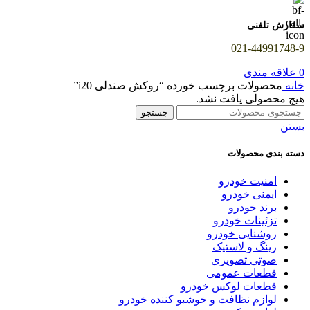
سفارش تلفنی
021-44991748-9
0
علاقه مندی
خانه
محصولات برچسب خورده “روکش صندلی i20”
هیچ محصولی یافت نشد.
جستجو
بستن
دسته بندی محصولات
امنیت خودرو
ایمنی خودرو
برند خودرو
تزئینات خودرو
روشنایی خودرو
رینگ و لاستیک
صوتی تصویری
قطعات عمومی
قطعات لوکس خودرو
لوازم نظافت و خوشبو کننده خودرو