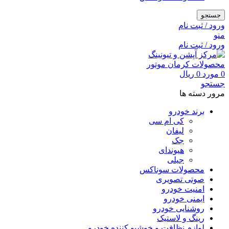
جستجو
ورود / ثبت نام
منو
ورود / ثبت نام
0
مورد
0
ریال
جستجو
مرور دسته ها
برند خودرو
کی ام سی
لیفان
جک
هیوندای
جیلی
محصولات سوناکس
صوتی تصویری
امنیت خودرو
ایمنی خودرو
روشنایی خودرو
رینگ و لاستیک
لوازم نظافت و خوشبو کننده خودرو