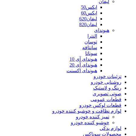
لیفان
ایکس50
ایکس60
لیفان620
لیفان820
هیوندای
النترا
توسان
سانتافه
سوناتا
هیوندای آی 10
هیوندای آی 20
هیوندای اکسنت
تزئینات خودرو
روشنایی خودرو
رینگ و لاستیک
صوتی تصویری
قطعات عمومی
قطعات لوکس خودرو
لوازم نظافت و خوشبو کننده خودرو
تمیز کننده خودرو
خوشبو کننده خودرو
لوازم یدکی
محصولات سوناکس