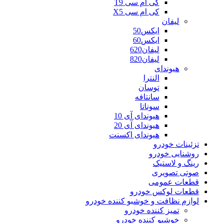
کی ام سی T9
کی ام سی X5
لیفان
ایکس50
ایکس60
لیفان620
لیفان820
هیوندای
النترا
توسان
سانتافه
سوناتا
هیوندای آی 10
هیوندای آی 20
هیوندای اکسنت
تزئینات خودرو
روشنایی خودرو
رینگ و لاستیک
صوتی تصویری
قطعات عمومی
قطعات لوکس خودرو
لوازم نظافت و خوشبو کننده خودرو
تمیز کننده خودرو
خوشبو کننده خودرو