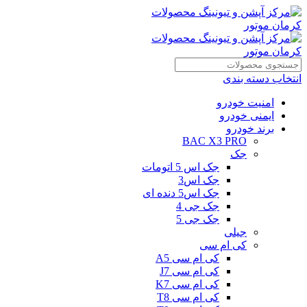
انتخاب دسته بندی
امنیت خودرو
ایمنی خودرو
برند خودرو
BAC X3 PRO
جک
جک اس 5 اتومات
جک اس3
جک اس5 دنده ای
جک جی 4
جک جی 5
جیلی
کی ام سی
کی ام سی A5
کی ام سی J7
کی ام سی K7
کی ام سی T8