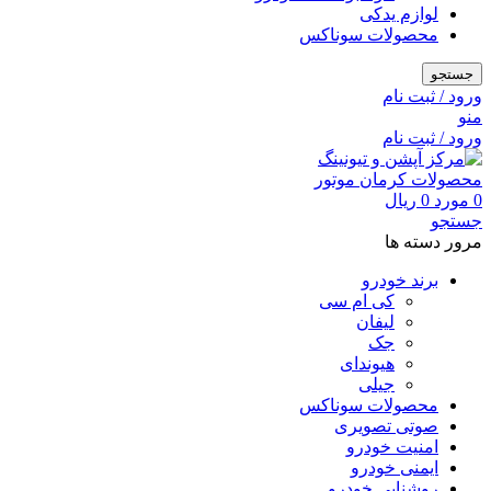
لوازم یدکی
محصولات سوناکس
جستجو
ورود / ثبت نام
منو
ورود / ثبت نام
0
مورد
0
ریال
جستجو
مرور دسته ها
برند خودرو
کی ام سی
لیفان
جک
هیوندای
جیلی
محصولات سوناکس
صوتی تصویری
امنیت خودرو
ایمنی خودرو
روشنایی خودرو