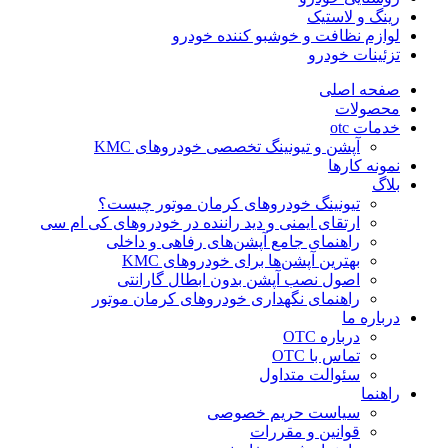
رینگ و لاستیک
لوازم نظافت و خوشبو کننده خودرو
تزئینات خودرو
صفحه اصلی
محصولات
خدمات otc
آپشن و تیونینگ تخصصی خودروهای KMC
نمونه کارها
بلاگ
تیونینگ خودروهای کرمان موتور چیست؟
ارتقای ایمنی و دید راننده در خودروهای کی ام سی
راهنمای جامع آپشن‌های رفاهی و داخلی
بهترین آپشن‌ها برای خودروهای KMC
اصول نصب آپشن بدون ابطال گارانتی
راهنمای نگهداری خودروهای کرمان موتور
درباره ما
درباره OTC
تماس با OTC
سئوالت متداول
راهنما
سیاست حریم خصوصی
قوانین و مقررات