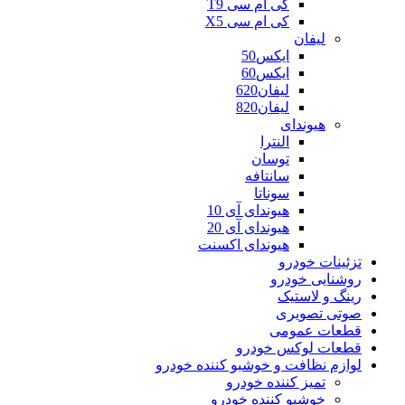
کی ام سی T9
کی ام سی X5
لیفان
ایکس50
ایکس60
لیفان620
لیفان820
هیوندای
النترا
توسان
سانتافه
سوناتا
هیوندای آی 10
هیوندای آی 20
هیوندای اکسنت
تزئینات خودرو
روشنایی خودرو
رینگ و لاستیک
صوتی تصویری
قطعات عمومی
قطعات لوکس خودرو
لوازم نظافت و خوشبو کننده خودرو
تمیز کننده خودرو
خوشبو کننده خودرو