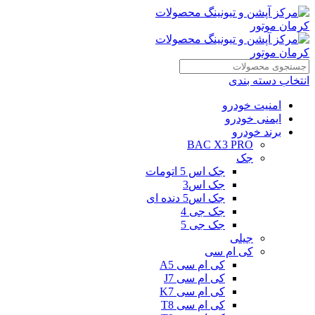
انتخاب دسته بندی
امنیت خودرو
ایمنی خودرو
برند خودرو
BAC X3 PRO
جک
جک اس 5 اتومات
جک اس3
جک اس5 دنده ای
جک جی 4
جک جی 5
جیلی
کی ام سی
کی ام سی A5
کی ام سی J7
کی ام سی K7
کی ام سی T8