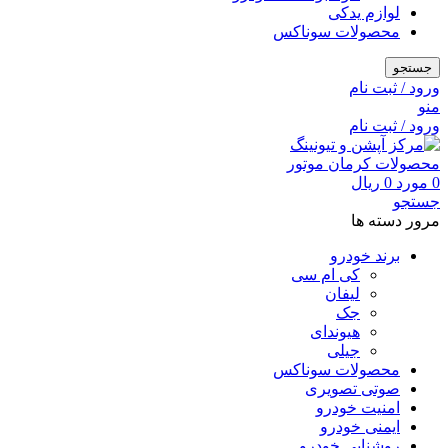
لوازم یدکی
محصولات سوناکس
جستجو
ورود / ثبت نام
منو
ورود / ثبت نام
0
مورد
0
ریال
جستجو
مرور دسته ها
برند خودرو
کی ام سی
لیفان
جک
هیوندای
جیلی
محصولات سوناکس
صوتی تصویری
امنیت خودرو
ایمنی خودرو
روشنایی خودرو