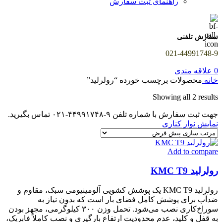
راهنمای ثبت سفارش
سفارش تلفنی
021-44991748-9
0
علاقه مندی
خانه
محصولات برچسب خورده “رولرلید”
Showing all 2 results
جهت ثبت سفارش با شماره تلفن ۹-۴۴۹۹۱۷۴۸-۰۲۱ تماس بگیرید.
نمایش نوار کناری
Add to compare
رولرلید KMC T9
رولرلید KMC T9 یک پوشش کشویی آلومینیومی سبک، مقاوم و
ضدآب برای پوشش کامل فضای بار است که بدون نیاز به
سوراخ‌کاری نصب می‌شود. تحمل وزن ۳۰۰ کیلوگرمی، مجهز بودن
به قفل و کلید، عدم محدودیت ارتفاع بارگیری و نصب کاملاً فابریک،