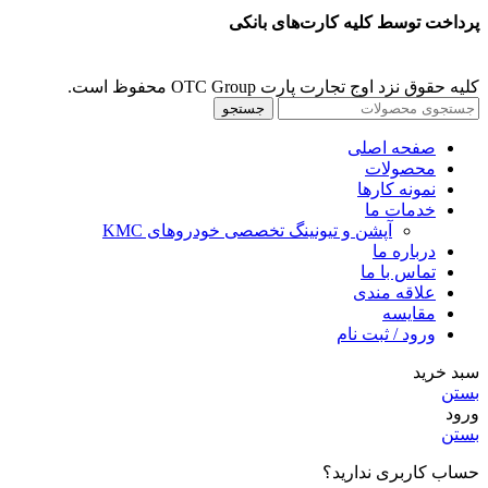
پرداخت توسط کلیه کارت‌های بانکی
کلیه حقوق نزد اوج تجارت پارت OTC Group محفوظ است.
جستجو
صفحه اصلی
محصولات
نمونه کارها
خدمات ما
آپشن و تیونینگ تخصصی خودروهای KMC
درباره ما
تماس با ما
علاقه مندی
مقايسه
ورود / ثبت نام
سبد خرید
بستن
ورود
بستن
حساب کاربری ندارید؟