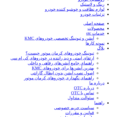
رینگ و لاستیک
لوازم نظافت و خوشبو کننده خودرو
تزئینات خودرو
صفحه اصلی
محصولات
خدمات otc
آپشن و تیونینگ تخصصی خودروهای KMC
نمونه کارها
بلاگ
تیونینگ خودروهای کرمان موتور چیست؟
ارتقای ایمنی و دید راننده در خودروهای کی ام سی
راهنمای جامع آپشن‌های رفاهی و داخلی
بهترین آپشن‌ها برای خودروهای KMC
اصول نصب آپشن بدون ابطال گارانتی
راهنمای نگهداری خودروهای کرمان موتور
درباره ما
درباره OTC
تماس با OTC
سئوالت متداول
راهنما
سیاست حریم خصوصی
قوانین و مقررات