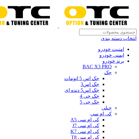
انتخاب دسته بندی
امنیت خودرو
ایمنی خودرو
برند خودرو
BAC X3 PRO
جک
جک اس 5 اتومات
جک اس3
جک اس5 دنده ای
جک جی 4
جک جی 5
جیلی
کی ام سی
کی ام سی A5
کی ام سی J7
کی ام سی K7
کی ام سی T8