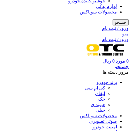
خوشبو کننده خودرو
لوازم یدکی
محصولات سوناکس
جستجو
ورود / ثبت نام
منو
ورود / ثبت نام
0
مورد
0
ریال
جستجو
مرور دسته ها
برند خودرو
کی ام سی
لیفان
جک
هیوندای
جیلی
محصولات سوناکس
صوتی تصویری
امنیت خودرو