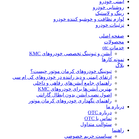
ایمنی خودرو
روشنایی خودرو
رینگ و لاستیک
لوازم نظافت و خوشبو کننده خودرو
تزئینات خودرو
صفحه اصلی
محصولات
خدمات otc
آپشن و تیونینگ تخصصی خودروهای KMC
نمونه کارها
بلاگ
تیونینگ خودروهای کرمان موتور چیست؟
ارتقای ایمنی و دید راننده در خودروهای کی ام سی
راهنمای جامع آپشن‌های رفاهی و داخلی
بهترین آپشن‌ها برای خودروهای KMC
اصول نصب آپشن بدون ابطال گارانتی
راهنمای نگهداری خودروهای کرمان موتور
درباره ما
درباره OTC
تماس با OTC
سئوالت متداول
راهنما
سیاست حریم خصوصی