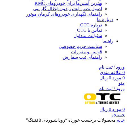
بهترین آپشن‌ها برای خودروهای KMC
اصول نصب آپشن بدون ابطال گارانتی
راهنمای نگهداری خودروهای کرمان موتور
درباره ما
درباره OTC
تماس با OTC
سئوالت متداول
راهنما
سیاست حریم خصوصی
قوانین و مقررات
راهنمای ثبت سفارش
ورود / ثبت نام
0
علاقه مندی
0
مورد
0
ریال
منو
ورود / ثبت نام
0
مورد
0
ریال
جستجو
خانه
محصولات برچسب خورده “روداشبوردی تافتینگ”