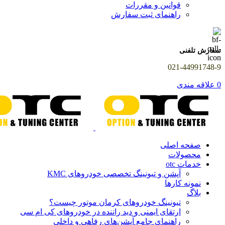
قوانین و مقررات
راهنمای ثبت سفارش
سفارش تلفنی
021-44991748-9
0
علاقه مندی
صفحه اصلی
محصولات
خدمات otc
آپشن و تیونینگ تخصصی خودروهای KMC
نمونه کارها
بلاگ
تیونینگ خودروهای کرمان موتور چیست؟
ارتقای ایمنی و دید راننده در خودروهای کی ام سی
راهنمای جامع آپشن‌های رفاهی و داخلی