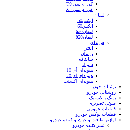
کی ام سی T9
کی ام سی X5
لیفان
ایکس50
ایکس60
لیفان620
لیفان820
هیوندای
النترا
توسان
سانتافه
سوناتا
هیوندای آی 10
هیوندای آی 20
هیوندای اکسنت
تزئینات خودرو
روشنایی خودرو
رینگ و لاستیک
صوتی تصویری
قطعات عمومی
قطعات لوکس خودرو
لوازم نظافت و خوشبو کننده خودرو
تمیز کننده خودرو