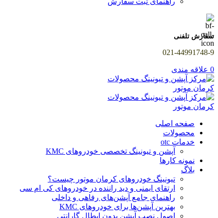
راهنمای ثبت سفارش
سفارش تلفنی
021-44991748-9
0
علاقه مندی
صفحه اصلی
محصولات
خدمات otc
آپشن و تیونینگ تخصصی خودروهای KMC
نمونه کارها
بلاگ
تیونینگ خودروهای کرمان موتور چیست؟
ارتقای ایمنی و دید راننده در خودروهای کی ام سی
راهنمای جامع آپشن‌های رفاهی و داخلی
بهترین آپشن‌ها برای خودروهای KMC
اصول نصب آپشن بدون ابطال گارانتی