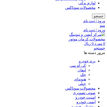
لوازم یدکی
محصولات سوناکس
جستجو
ورود / ثبت نام
منو
ورود / ثبت نام
0
مورد
0
ریال
جستجو
مرور دسته ها
برند خودرو
کی ام سی
لیفان
جک
هیوندای
جیلی
محصولات سوناکس
صوتی تصویری
امنیت خودرو
ایمنی خودرو
روشنایی خودرو