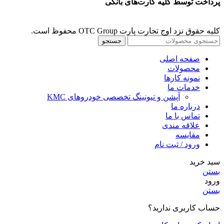
پرداخت توسط کلیه کارت‌های بانکی
کلیه حقوق نزد اوج تجارت پارت OTC Group محفوظ است.
جستجو
صفحه اصلی
محصولات
نمونه کارها
خدمات ما
آپشن و تیونینگ تخصصی خودروهای KMC
درباره ما
تماس با ما
علاقه مندی
مقايسه
ورود / ثبت نام
سبد خرید
بستن
ورود
بستن
حساب کاربری ندارید؟