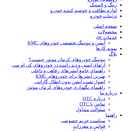
رینگ و لاستیک
لوازم نظافت و خوشبو کننده خودرو
تزئینات خودرو
صفحه اصلی
محصولات
خدمات otc
آپشن و تیونینگ تخصصی خودروهای KMC
نمونه کارها
بلاگ
تیونینگ خودروهای کرمان موتور چیست؟
ارتقای ایمنی و دید راننده در خودروهای کی ام سی
راهنمای جامع آپشن‌های رفاهی و داخلی
بهترین آپشن‌ها برای خودروهای KMC
اصول نصب آپشن بدون ابطال گارانتی
راهنمای نگهداری خودروهای کرمان موتور
درباره ما
درباره OTC
تماس با OTC
سئوالت متداول
راهنما
سیاست حریم خصوصی
قوانین و مقررات