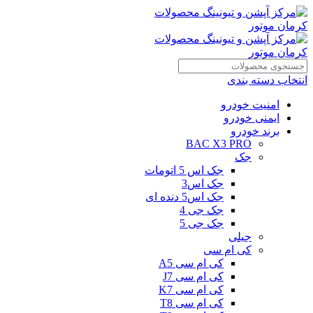
انتخاب دسته بندی
امنیت خودرو
ایمنی خودرو
برند خودرو
BAC X3 PRO
جک
جک اس 5 اتومات
جک اس3
جک اس5 دنده ای
جک جی 4
جک جی 5
جیلی
کی ام سی
کی ام سی A5
کی ام سی J7
کی ام سی K7
کی ام سی T8