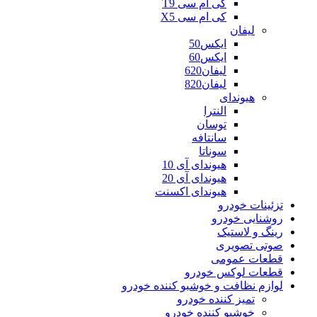
کی ام سی T9
کی ام سی X5
لیفان
ایکس50
ایکس60
لیفان620
لیفان820
هیوندای
النترا
توسان
سانتافه
سوناتا
هیوندای آی 10
هیوندای آی 20
هیوندای اکسنت
تزئینات خودرو
روشنایی خودرو
رینگ و لاستیک
صوتی تصویری
قطعات عمومی
قطعات لوکس خودرو
لوازم نظافت و خوشبو کننده خودرو
تمیز کننده خودرو
خوشبو کننده خودرو