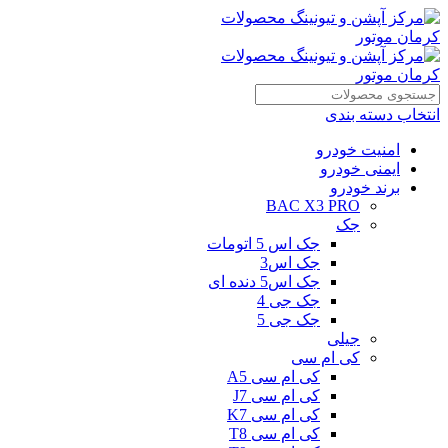
انتخاب دسته بندی
امنیت خودرو
ایمنی خودرو
برند خودرو
BAC X3 PRO
جک
جک اس 5 اتومات
جک اس3
جک اس5 دنده ای
جک جی 4
جک جی 5
جیلی
کی ام سی
کی ام سی A5
کی ام سی J7
کی ام سی K7
کی ام سی T8