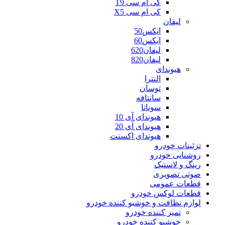
کی ام سی T9
کی ام سی X5
لیفان
ایکس50
ایکس60
لیفان620
لیفان820
هیوندای
النترا
توسان
سانتافه
سوناتا
هیوندای آی 10
هیوندای آی 20
هیوندای اکسنت
تزئینات خودرو
روشنایی خودرو
رینگ و لاستیک
صوتی تصویری
قطعات عمومی
قطعات لوکس خودرو
لوازم نظافت و خوشبو کننده خودرو
تمیز کننده خودرو
خوشبو کننده خودرو