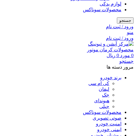
لوازم یدکی
محصولات سوناکس
جستجو
ورود / ثبت نام
منو
ورود / ثبت نام
0
مورد
0
ریال
جستجو
مرور دسته ها
برند خودرو
کی ام سی
لیفان
جک
هیوندای
جیلی
محصولات سوناکس
صوتی تصویری
امنیت خودرو
ایمنی خودرو
روشنایی خودرو