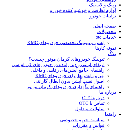
رینگ و لاستیک
لوازم نظافت و خوشبو کننده خودرو
تزئینات خودرو
صفحه اصلی
محصولات
خدمات otc
آپشن و تیونینگ تخصصی خودروهای KMC
نمونه کارها
بلاگ
تیونینگ خودروهای کرمان موتور چیست؟
ارتقای ایمنی و دید راننده در خودروهای کی ام سی
راهنمای جامع آپشن‌های رفاهی و داخلی
بهترین آپشن‌ها برای خودروهای KMC
اصول نصب آپشن بدون ابطال گارانتی
راهنمای نگهداری خودروهای کرمان موتور
درباره ما
درباره OTC
تماس با OTC
سئوالت متداول
راهنما
سیاست حریم خصوصی
قوانین و مقررات