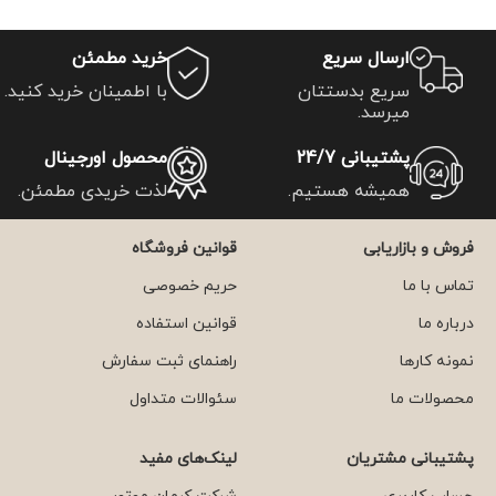
ارسال سریع
خرید مطمئن
سریع بدستتان
با اطمینان خرید کنید.
میرسد.
پشتیبانی 24/7
محصول اورجینال
همیشه هستیم.
لذت خریدی مطمئن.
فروش و بازاریابی
قوانین فروشگاه
تماس با ما
حریم خصوصی
درباره ما
قوانین استفاده
نمونه کارها
راهنمای ثبت سفارش
محصولات ما
سئوالات متداول
پشتیبانی مشتریان
لینک‌های مفید