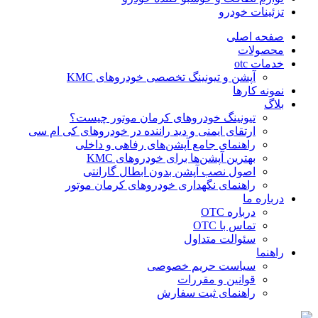
تزئینات خودرو
صفحه اصلی
محصولات
خدمات otc
آپشن و تیونینگ تخصصی خودروهای KMC
نمونه کارها
بلاگ
تیونینگ خودروهای کرمان موتور چیست؟
ارتقای ایمنی و دید راننده در خودروهای کی ام سی
راهنمای جامع آپشن‌های رفاهی و داخلی
بهترین آپشن‌ها برای خودروهای KMC
اصول نصب آپشن بدون ابطال گارانتی
راهنمای نگهداری خودروهای کرمان موتور
درباره ما
درباره OTC
تماس با OTC
سئوالت متداول
راهنما
سیاست حریم خصوصی
قوانین و مقررات
راهنمای ثبت سفارش