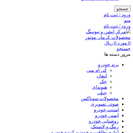
جستجو
ورود / ثبت نام
منو
ورود / ثبت نام
0
مورد
0
ریال
جستجو
مرور دسته ها
برند خودرو
کی ام سی
لیفان
جک
هیوندای
جیلی
محصولات سوناکس
صوتی تصویری
امنیت خودرو
ایمنی خودرو
روشنایی خودرو
رینگ و لاستیک
لوازم نظافت و خوشبو کننده خودرو