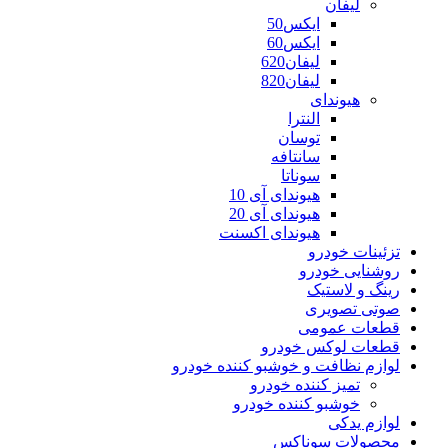
لیفان
ایکس50
ایکس60
لیفان620
لیفان820
هیوندای
النترا
توسان
سانتافه
سوناتا
هیوندای آی 10
هیوندای آی 20
هیوندای اکسنت
تزئینات خودرو
روشنایی خودرو
رینگ و لاستیک
صوتی تصویری
قطعات عمومی
قطعات لوکس خودرو
لوازم نظافت و خوشبو کننده خودرو
تمیز کننده خودرو
خوشبو کننده خودرو
لوازم یدکی
محصولات سوناکس