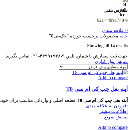
سفارش تلفنی
021-44991748-9
0
علاقه مندی
خانه
محصولات برچسب خورده “جک-تی8”
Showing all 14 results
جهت ثبت سفارش با شماره تلفن ۹-۴۴۹۹۱۷۴۸-۰۲۱ تماس بگیرید.
نمایش نوار کناری
Add to compare
آینه بغل چپ کی ام سی T8
آینه بغل چپ کی ام سی T8
قطعه اصلی و وارداتی مناسب برای خودروی KMC T8 است. دارای شیشه درجه یک بدون موج یا خط، دید وسیع و ایمنی بالا برای راننده. نصب سریع و همراه با گار
افزودن به علاقه مندی
اطلاعات بیشتر
نمایش سریع
Add to compare