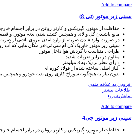
Add to compare
سینی زیر موتور (تی 8)
حفاظت از موتور، گیربکس و کارتر روغن در برابر اجسام خار
مانع پاشیدن گل و لای و همچنین کثیف شدن بدنه موتور، و قط
در صورت وارد شدن ضربه، از وارد آمدن نیروی ناشی از ضربه، ب
سینی زیر موتور فابریک کی ام سی تی8در مکان هایی که آب زیاد جمع شده است، از ورود ناگهانی آب از زیر موتور و اتصالی سیستم برق رسانی تا حد زیادی جلوگیری می‌کند.
طراحی متناسب با گردش هوا داخل موتور
مقاوم در برابر ضربات شدید
دارای قطر نزدیک به 3 میلیمتر
آلیاژ اصلی ساخته شده از فولاد کوره ای
بدون نیاز به هیچگونه سوراخ کاری روی بدنه خودرو و همچنین بد
افزودن به علاقه مندی
اطلاعات بیشتر
نمایش سریع
Add to compare
سینی زیر موتور جی4
حفاظت از موتور، گیربکس و کارتر روغن در برابر اجسام خار