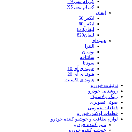
کی ام سی T9
کی ام سی X5
لیفان
ایکس50
ایکس60
لیفان620
لیفان820
هیوندای
النترا
توسان
سانتافه
سوناتا
هیوندای آی 10
هیوندای آی 20
هیوندای اکسنت
تزئینات خودرو
روشنایی خودرو
رینگ و لاستیک
صوتی تصویری
قطعات عمومی
قطعات لوکس خودرو
لوازم نظافت و خوشبو کننده خودرو
تمیز کننده خودرو
خوشبو کننده خودرو