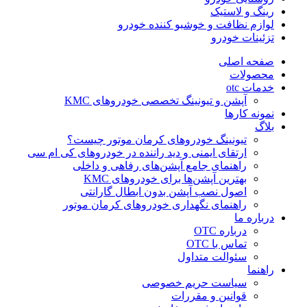
رینگ و لاستیک
لوازم نظافت و خوشبو کننده خودرو
تزئینات خودرو
صفحه اصلی
محصولات
خدمات otc
آپشن و تیونینگ تخصصی خودروهای KMC
نمونه کارها
بلاگ
تیونینگ خودروهای کرمان موتور چیست؟
ارتقای ایمنی و دید راننده در خودروهای کی ام سی
راهنمای جامع آپشن‌های رفاهی و داخلی
بهترین آپشن‌ها برای خودروهای KMC
اصول نصب آپشن بدون ابطال گارانتی
راهنمای نگهداری خودروهای کرمان موتور
درباره ما
درباره OTC
تماس با OTC
سئوالت متداول
راهنما
سیاست حریم خصوصی
قوانین و مقررات