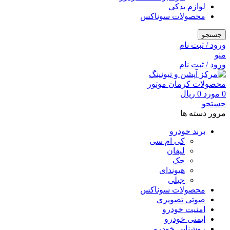
لوازم یدکی
محصولات سوناکس
جستجو
ورود / ثبت نام
منو
ورود / ثبت نام
0
مورد
0
ریال
جستجو
مرور دسته ها
برند خودرو
کی ام سی
لیفان
جک
هیوندای
جیلی
محصولات سوناکس
صوتی تصویری
امنیت خودرو
ایمنی خودرو
روشنایی خودرو