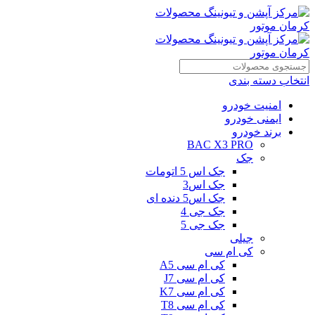
انتخاب دسته بندی
امنیت خودرو
ایمنی خودرو
برند خودرو
BAC X3 PRO
جک
جک اس 5 اتومات
جک اس3
جک اس5 دنده ای
جک جی 4
جک جی 5
جیلی
کی ام سی
کی ام سی A5
کی ام سی J7
کی ام سی K7
کی ام سی T8