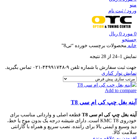
منو
ورود / ثبت نام
0
مورد
0
ریال
جستجو
خانه
محصولات برچسب خورده “تی8”
نمایش 1–24 از 28 نتیجه
جهت ثبت سفارش با شماره تلفن ۹-۴۴۹۹۱۷۴۸-۰۲۱ تماس بگیرید.
نمایش نوار کناری
Add to compare
آینه بغل چپ کی ام سی T8
آینه بغل چپ کی ام سی T8
قطعه اصلی و وارداتی مناسب برای
خودروی KMC T8 است. دارای شیشه درجه یک بدون موج یا خط،
دید وسیع و ایمنی بالا برای راننده. نصب سریع و همراه با گارانتی
سلامت کالا.
افزودن به علاقه مندی