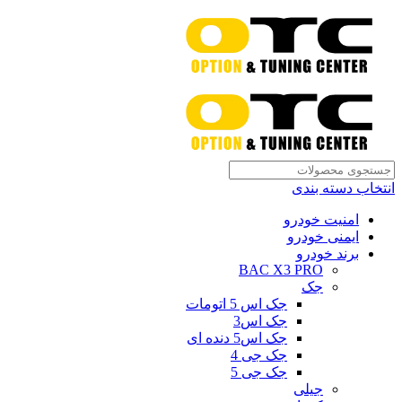
انتخاب دسته بندی
امنیت خودرو
ایمنی خودرو
برند خودرو
BAC X3 PRO
جک
جک اس 5 اتومات
جک اس3
جک اس5 دنده ای
جک جی 4
جک جی 5
جیلی