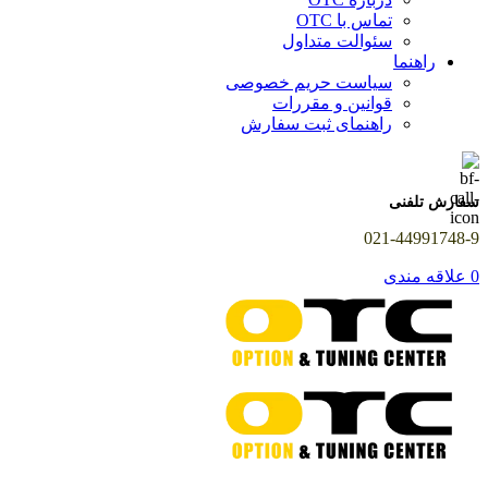
تماس با OTC
سئوالت متداول
راهنما
سیاست حریم خصوصی
قوانین و مقررات
راهنمای ثبت سفارش
سفارش تلفنی
021-44991748-9
0
علاقه مندی