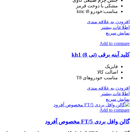
جنس:چرم طبیعی گاوی
مشکی با دوخت قرمز
مناسب:خودرو kmc t8
افزودن به علاقه مندی
اطلاعات بیشتر
نمایش سریع
Add to compare
کلید آینه برقی (تی 8) kh1
فابریک
اصالت کالا
مناسب خودروهای T8
افزودن به علاقه مندی
اطلاعات بیشتر
نمایش سریع
Add to compare
گالن وافل بردی FT/5 مخصوص آفرود