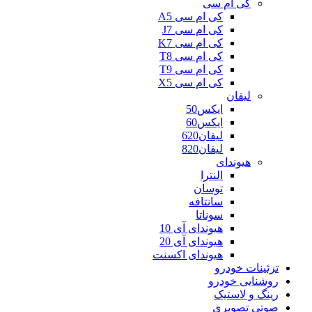
کی ام سی
کی ام سی A5
کی ام سی J7
کی ام سی K7
کی ام سی T8
کی ام سی T9
کی ام سی X5
لیفان
ایکس50
ایکس60
لیفان620
لیفان820
هیوندای
النترا
توسان
سانتافه
سوناتا
هیوندای آی 10
هیوندای آی 20
هیوندای اکسنت
تزئینات خودرو
روشنایی خودرو
رینگ و لاستیک
صوتی تصویری