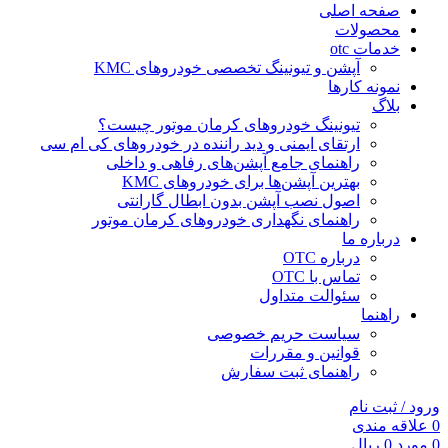
صفحه اصلی
محصولات
خدمات otc
آپشن و تیونینگ تخصصی خودروهای KMC
نمونه کارها
بلاگ
تیونینگ خودروهای کرمان موتور چیست؟
ارتقای ایمنی و دید راننده در خودروهای کی ام سی
راهنمای جامع آپشن‌های رفاهی و داخلی
بهترین آپشن‌ها برای خودروهای KMC
اصول نصب آپشن بدون ابطال گارانتی
راهنمای نگهداری خودروهای کرمان موتور
درباره ما
درباره OTC
تماس با OTC
سئوالت متداول
راهنما
سیاست حریم خصوصی
قوانین و مقررات
راهنمای ثبت سفارش
ورود / ثبت نام
0
علاقه مندی
0
مورد
0
ریال