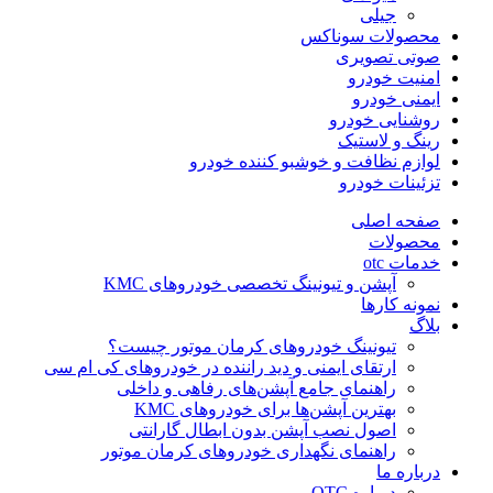
جیلی
محصولات سوناکس
صوتی تصویری
امنیت خودرو
ایمنی خودرو
روشنایی خودرو
رینگ و لاستیک
لوازم نظافت و خوشبو کننده خودرو
تزئینات خودرو
صفحه اصلی
محصولات
خدمات otc
آپشن و تیونینگ تخصصی خودروهای KMC
نمونه کارها
بلاگ
تیونینگ خودروهای کرمان موتور چیست؟
ارتقای ایمنی و دید راننده در خودروهای کی ام سی
راهنمای جامع آپشن‌های رفاهی و داخلی
بهترین آپشن‌ها برای خودروهای KMC
اصول نصب آپشن بدون ابطال گارانتی
راهنمای نگهداری خودروهای کرمان موتور
درباره ما
درباره OTC