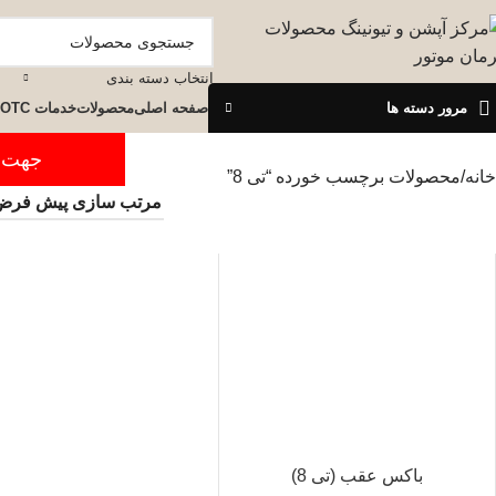
انتخاب دسته بندی
مرور دسته ها
صفحه اصلی
محصولات
خدمات OTC
جهت ثبت س
خانه
محصولات برچسب خورده “تی 8”
باکس عقب (تی 8)