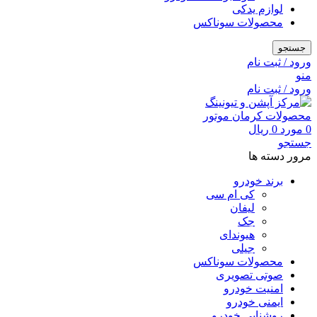
لوازم یدکی
محصولات سوناکس
جستجو
ورود / ثبت نام
منو
ورود / ثبت نام
0
مورد
0
ریال
جستجو
مرور دسته ها
برند خودرو
کی ام سی
لیفان
جک
هیوندای
جیلی
محصولات سوناکس
صوتی تصویری
امنیت خودرو
ایمنی خودرو
روشنایی خودرو