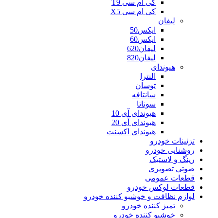
کی ام سی T9
کی ام سی X5
لیفان
ایکس50
ایکس60
لیفان620
لیفان820
هیوندای
النترا
توسان
سانتافه
سوناتا
هیوندای آی 10
هیوندای آی 20
هیوندای اکسنت
تزئینات خودرو
روشنایی خودرو
رینگ و لاستیک
صوتی تصویری
قطعات عمومی
قطعات لوکس خودرو
لوازم نظافت و خوشبو کننده خودرو
تمیز کننده خودرو
خوشبو کننده خودرو