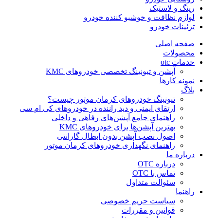
رینگ و لاستیک
لوازم نظافت و خوشبو کننده خودرو
تزئینات خودرو
صفحه اصلی
محصولات
خدمات otc
آپشن و تیونینگ تخصصی خودروهای KMC
نمونه کارها
بلاگ
تیونینگ خودروهای کرمان موتور چیست؟
ارتقای ایمنی و دید راننده در خودروهای کی ام سی
راهنمای جامع آپشن‌های رفاهی و داخلی
بهترین آپشن‌ها برای خودروهای KMC
اصول نصب آپشن بدون ابطال گارانتی
راهنمای نگهداری خودروهای کرمان موتور
درباره ما
درباره OTC
تماس با OTC
سئوالت متداول
راهنما
سیاست حریم خصوصی
قوانین و مقررات