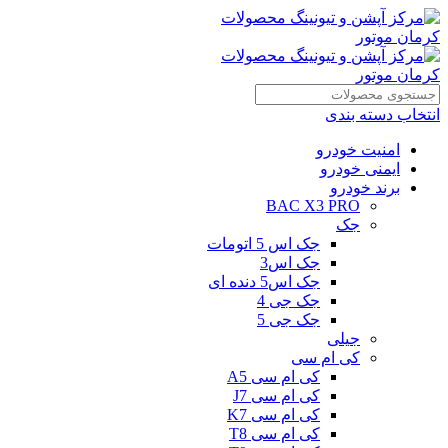
انتخاب دسته بندی
امنیت خودرو
ایمنی خودرو
برند خودرو
BAC X3 PRO
جک
جک اس 5 اتومات
جک اس3
جک اس5 دنده ای
جک جی 4
جک جی 5
جیلی
کی ام سی
کی ام سی A5
کی ام سی J7
کی ام سی K7
کی ام سی T8