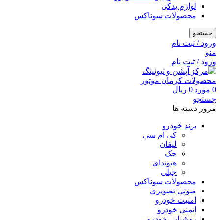
لوازم یدکی
محصولات سوناکس
جستجو
ورود / ثبت نام
منو
ورود / ثبت نام
0
مورد
0
ریال
جستجو
مرور دسته ها
برند خودرو
کی ام سی
لیفان
جک
هیوندای
جیلی
محصولات سوناکس
صوتی تصویری
امنیت خودرو
ایمنی خودرو
روشنایی خودرو