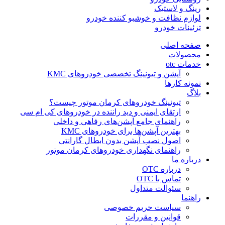
رینگ و لاستیک
لوازم نظافت و خوشبو کننده خودرو
تزئینات خودرو
صفحه اصلی
محصولات
خدمات otc
آپشن و تیونینگ تخصصی خودروهای KMC
نمونه کارها
بلاگ
تیونینگ خودروهای کرمان موتور چیست؟
ارتقای ایمنی و دید راننده در خودروهای کی ام سی
راهنمای جامع آپشن‌های رفاهی و داخلی
بهترین آپشن‌ها برای خودروهای KMC
اصول نصب آپشن بدون ابطال گارانتی
راهنمای نگهداری خودروهای کرمان موتور
درباره ما
درباره OTC
تماس با OTC
سئوالت متداول
راهنما
سیاست حریم خصوصی
قوانین و مقررات