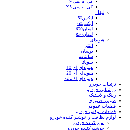
کی ام سی T9
کی ام سی X5
لیفان
ایکس50
ایکس60
لیفان620
لیفان820
هیوندای
النترا
توسان
سانتافه
سوناتا
هیوندای آی 10
هیوندای آی 20
هیوندای اکسنت
تزئینات خودرو
روشنایی خودرو
رینگ و لاستیک
صوتی تصویری
قطعات عمومی
قطعات لوکس خودرو
لوازم نظافت و خوشبو کننده خودرو
تمیز کننده خودرو
خوشبو کننده خودرو