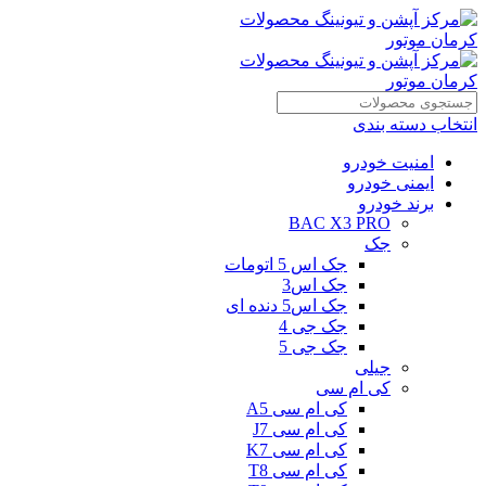
انتخاب دسته بندی
امنیت خودرو
ایمنی خودرو
برند خودرو
BAC X3 PRO
جک
جک اس 5 اتومات
جک اس3
جک اس5 دنده ای
جک جی 4
جک جی 5
جیلی
کی ام سی
کی ام سی A5
کی ام سی J7
کی ام سی K7
کی ام سی T8