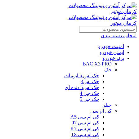
انتخاب دسته بندی
امنیت خودرو
ایمنی خودرو
برند خودرو
BAC X3 PRO
جک
جک اس 5 اتومات
جک اس3
جک اس5 دنده ای
جک جی 4
جک جی 5
جیلی
کی ام سی
کی ام سی A5
کی ام سی J7
کی ام سی K7
کی ام سی T8