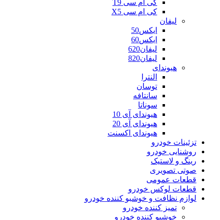
کی ام سی T9
کی ام سی X5
لیفان
ایکس50
ایکس60
لیفان620
لیفان820
هیوندای
النترا
توسان
سانتافه
سوناتا
هیوندای آی 10
هیوندای آی 20
هیوندای اکسنت
تزئینات خودرو
روشنایی خودرو
رینگ و لاستیک
صوتی تصویری
قطعات عمومی
قطعات لوکس خودرو
لوازم نظافت و خوشبو کننده خودرو
تمیز کننده خودرو
خوشبو کننده خودرو