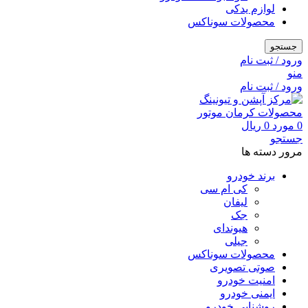
لوازم یدکی
محصولات سوناکس
جستجو
ورود / ثبت نام
منو
ورود / ثبت نام
0
مورد
0
ریال
جستجو
مرور دسته ها
برند خودرو
کی ام سی
لیفان
جک
هیوندای
جیلی
محصولات سوناکس
صوتی تصویری
امنیت خودرو
ایمنی خودرو
روشنایی خودرو